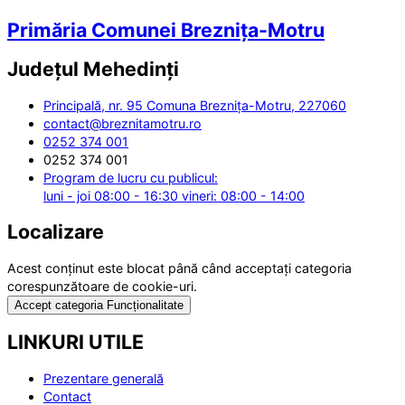
Primăria Comunei Breznița-Motru
Județul
Mehedinți
Principală, nr. 95 Comuna Breznița-Motru, 227060
contact@breznitamotru.ro
0252 374 001
0252 374 001
Program de lucru cu publicul:
luni - joi 08:00 - 16:30 vineri: 08:00 - 14:00
Localizare
Acest conținut este blocat până când acceptați categoria
corespunzătoare de cookie-uri.
Accept categoria Funcționalitate
LINKURI UTILE
Prezentare generală
Contact