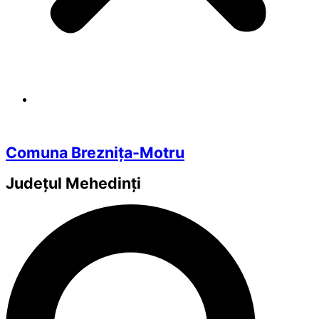
Comuna Breznița-Motru
Județul
Mehedinți