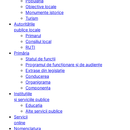
Populația
Obiective locale
Monumente istorice
Turism
Autoritățile
publice locale
Primarul
Consiliul local
RUTI
Primăria
Statul de funcții
Programul de funcționare și de audiențe
Extrase din legislație
Conducerea
Organigrama
Componența
Instituțiile
și serviciile publice
Educația
Alte servicii publice
Servicii
online
Nomenclatura