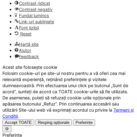
Contrast ridicat
Contrast negativ
Fundal luminos
Link-uri subliniate
Font lizibil
Reset
Hartă site
Ajutor
Feedback
Acest site folosește cookie
Folosim cookie-uri pe site-ul nostru pentru a vă oferi cea mai
relevantă experiență, reținând preferințele și vizitele
dumneavoastră. Prin efectuarea unui click pe butonul „Sunt de
acord”, sunteți de acord ca TOATE cookie-urile să fie utilizate.
De asemenea, puteți să refuzați cookie-urile opționale prin
apăsarea butonului „Refuz”. Prin continuarea accesării sau
utilizării Site-ului web vă exprimați acordul cu privire la
Termeni și
Condiții
.
Accept TOATE
Resping opționale
Preferințe
🍪
Preferințe