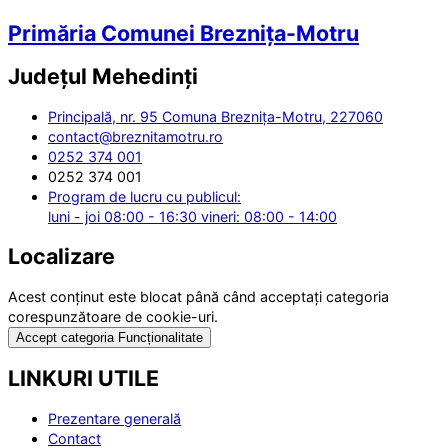
Primăria Comunei Breznița-Motru
Județul
Mehedinți
Principală, nr. 95 Comuna Breznița-Motru, 227060
contact@breznitamotru.ro
0252 374 001
0252 374 001
Program de lucru cu publicul:
luni - joi 08:00 - 16:30 vineri: 08:00 - 14:00
Localizare
Acest conținut este blocat până când acceptați categoria
corespunzătoare de cookie-uri.
Accept categoria Funcționalitate
LINKURI UTILE
Prezentare generală
Contact