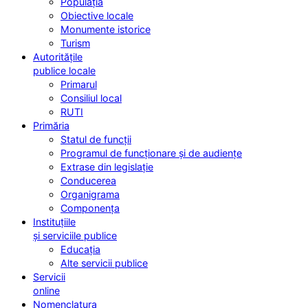
Populația
Obiective locale
Monumente istorice
Turism
Autoritățile
publice locale
Primarul
Consiliul local
RUTI
Primăria
Statul de funcții
Programul de funcționare și de audiențe
Extrase din legislație
Conducerea
Organigrama
Componența
Instituțiile
și serviciile publice
Educația
Alte servicii publice
Servicii
online
Nomenclatura