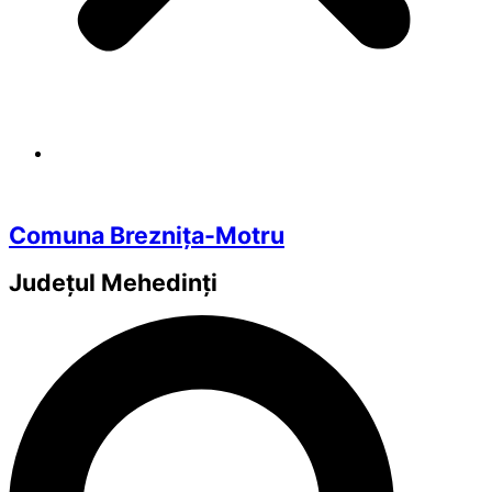
Comuna Breznița-Motru
Județul
Mehedinți