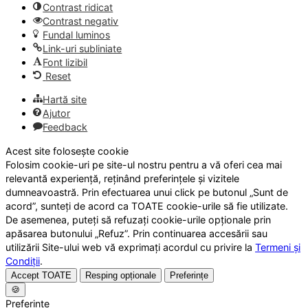
Contrast ridicat
Contrast negativ
Fundal luminos
Link-uri subliniate
Font lizibil
Reset
Hartă site
Ajutor
Feedback
Acest site folosește cookie
Folosim cookie-uri pe site-ul nostru pentru a vă oferi cea mai
relevantă experiență, reținând preferințele și vizitele
dumneavoastră. Prin efectuarea unui click pe butonul „Sunt de
acord”, sunteți de acord ca TOATE cookie-urile să fie utilizate.
De asemenea, puteți să refuzați cookie-urile opționale prin
apăsarea butonului „Refuz”. Prin continuarea accesării sau
utilizării Site-ului web vă exprimați acordul cu privire la
Termeni și
Condiții
.
Accept TOATE
Resping opționale
Preferințe
🍪
Preferințe