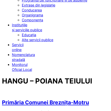
Programul de funcționare și de audiențe
Extrase din legislație
Conducerea
Organigrama
Componența
Instituțiile
și serviciile publice
Educația
Alte servicii publice
Servicii
online
Nomenclatura
stradală
Monitorul
Oficial Local
HANGU – POIANA TEIULUI
Primăria Comunei Breznița-Motru