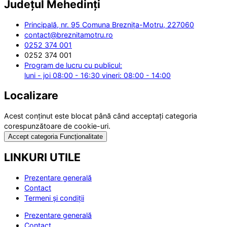
Județul
Mehedinți
Principală, nr. 95 Comuna Breznița-Motru, 227060
contact@breznitamotru.ro
0252 374 001
0252 374 001
Program de lucru cu publicul:
luni - joi 08:00 - 16:30 vineri: 08:00 - 14:00
Localizare
Acest conținut este blocat până când acceptați categoria
corespunzătoare de cookie-uri.
Accept categoria Funcționalitate
LINKURI UTILE
Prezentare generală
Contact
Termeni și condiții
Prezentare generală
Contact