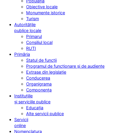
Populația
Obiective locale
Monumente istorice
Turism
Autoritățile
publice locale
Primarul
Consiliul local
RUTI
Primăria
Statul de funcții
Programul de funcționare și de audiențe
Extrase din legislație
Conducerea
Organigrama
Componența
Instituțiile
și serviciile publice
Educația
Alte servicii publice
Servicii
online
Nomenclatura