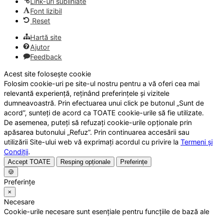
Link-uri subliniate
Font lizibil
Reset
Hartă site
Ajutor
Feedback
Acest site folosește cookie
Folosim cookie-uri pe site-ul nostru pentru a vă oferi cea mai
relevantă experiență, reținând preferințele și vizitele
dumneavoastră. Prin efectuarea unui click pe butonul „Sunt de
acord”, sunteți de acord ca TOATE cookie-urile să fie utilizate.
De asemenea, puteți să refuzați cookie-urile opționale prin
apăsarea butonului „Refuz”. Prin continuarea accesării sau
utilizării Site-ului web vă exprimați acordul cu privire la
Termeni și
Condiții
.
Accept TOATE
Resping opționale
Preferințe
🍪
Preferințe
×
Necesare
Cookie-urile necesare sunt esențiale pentru funcțiile de bază ale