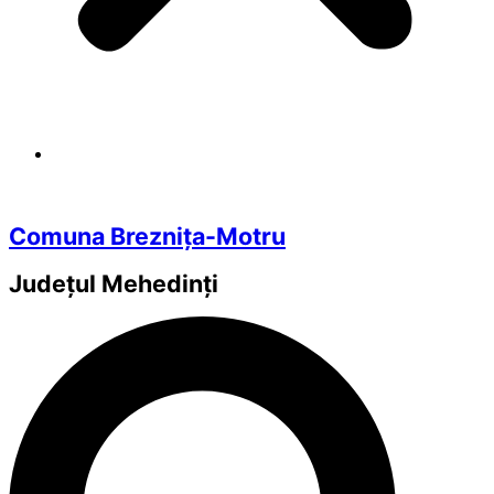
Comuna Breznița-Motru
Județul
Mehedinți