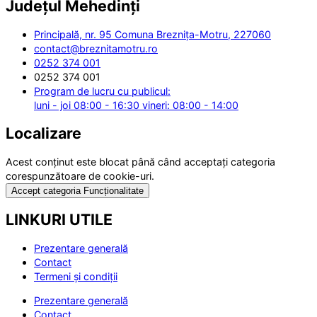
Județul
Mehedinți
Principală, nr. 95 Comuna Breznița-Motru, 227060
contact@breznitamotru.ro
0252 374 001
0252 374 001
Program de lucru cu publicul:
luni - joi 08:00 - 16:30 vineri: 08:00 - 14:00
Localizare
Acest conținut este blocat până când acceptați categoria
corespunzătoare de cookie-uri.
Accept categoria Funcționalitate
LINKURI UTILE
Prezentare generală
Contact
Termeni și condiții
Prezentare generală
Contact