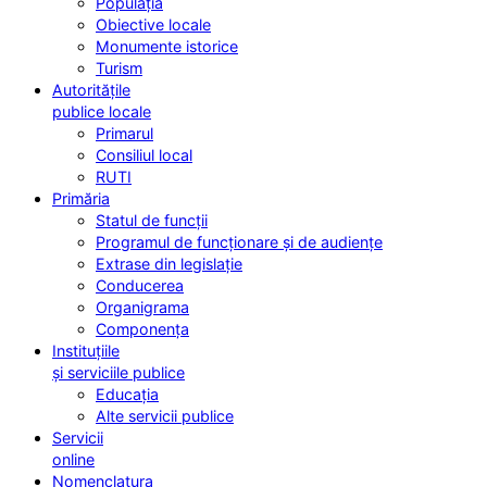
Populația
Obiective locale
Monumente istorice
Turism
Autoritățile
publice locale
Primarul
Consiliul local
RUTI
Primăria
Statul de funcții
Programul de funcționare și de audiențe
Extrase din legislație
Conducerea
Organigrama
Componența
Instituțiile
și serviciile publice
Educația
Alte servicii publice
Servicii
online
Nomenclatura