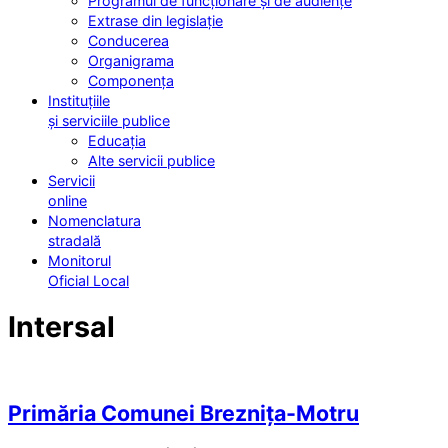
Programul de funcționare și de audiențe
Extrase din legislație
Conducerea
Organigrama
Componența
Instituțiile
și serviciile publice
Educația
Alte servicii publice
Servicii
online
Nomenclatura
stradală
Monitorul
Oficial Local
Intersal
Primăria Comunei Breznița-Motru