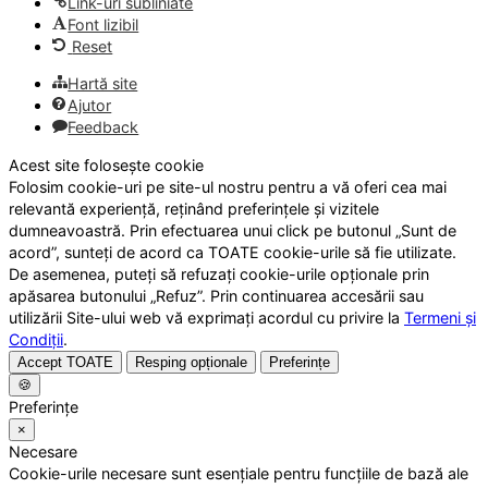
Link-uri subliniate
Font lizibil
Reset
Hartă site
Ajutor
Feedback
Acest site folosește cookie
Folosim cookie-uri pe site-ul nostru pentru a vă oferi cea mai
relevantă experiență, reținând preferințele și vizitele
dumneavoastră. Prin efectuarea unui click pe butonul „Sunt de
acord”, sunteți de acord ca TOATE cookie-urile să fie utilizate.
De asemenea, puteți să refuzați cookie-urile opționale prin
apăsarea butonului „Refuz”. Prin continuarea accesării sau
utilizării Site-ului web vă exprimați acordul cu privire la
Termeni și
Condiții
.
Accept TOATE
Resping opționale
Preferințe
🍪
Preferințe
×
Necesare
Cookie-urile necesare sunt esențiale pentru funcțiile de bază ale