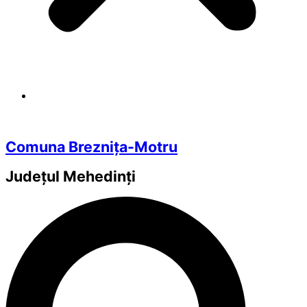
Comuna Breznița-Motru
Județul
Mehedinți