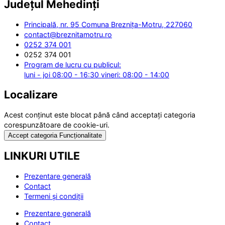
Județul
Mehedinți
Principală, nr. 95 Comuna Breznița-Motru, 227060
contact@breznitamotru.ro
0252 374 001
0252 374 001
Program de lucru cu publicul:
luni - joi 08:00 - 16:30 vineri: 08:00 - 14:00
Localizare
Acest conținut este blocat până când acceptați categoria
corespunzătoare de cookie-uri.
Accept categoria Funcționalitate
LINKURI UTILE
Prezentare generală
Contact
Termeni și condiții
Prezentare generală
Contact