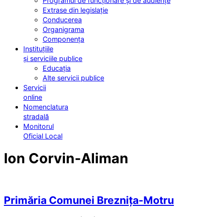
Programul de funcționare și de audiențe
Extrase din legislație
Conducerea
Organigrama
Componența
Instituțiile
și serviciile publice
Educația
Alte servicii publice
Servicii
online
Nomenclatura
stradală
Monitorul
Oficial Local
Ion Corvin-Aliman
Primăria Comunei Breznița-Motru