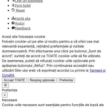
Link-uri subliniate
Font lizibil
Reset
Hartă site
Ajutor
Feedback
Acest site folosește cookie
Folosim cookie-uri pe site-ul nostru pentru a vă oferi cea mai
relevantă experiență, reținând preferințele și vizitele
dumneavoastră. Prin efectuarea unui click pe butonul „Sunt de
acord”, sunteți de acord ca TOATE cookie-urile să fie utilizate.
De asemenea, puteți să refuzați cookie-urile opționale prin
apăsarea butonului „Refuz”. Prin continuarea accesării sau
utilizării Site-ului web vă exprimați acordul cu privire la
Termeni și
Condiții
.
Accept TOATE
Resping opționale
Preferințe
🍪
Preferințe
×
Necesare
Cookie-urile necesare sunt esențiale pentru funcțiile de bază ale