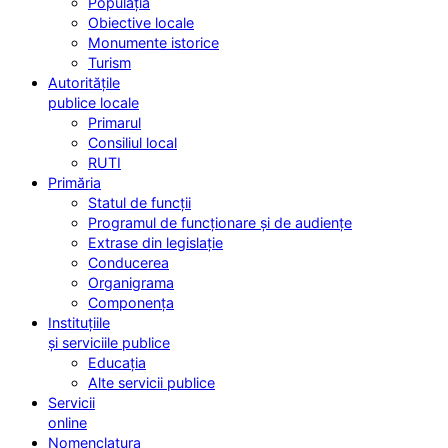
Populația
Obiective locale
Monumente istorice
Turism
Autoritățile
publice locale
Primarul
Consiliul local
RUTI
Primăria
Statul de funcții
Programul de funcționare și de audiențe
Extrase din legislație
Conducerea
Organigrama
Componența
Instituțiile
și serviciile publice
Educația
Alte servicii publice
Servicii
online
Nomenclatura