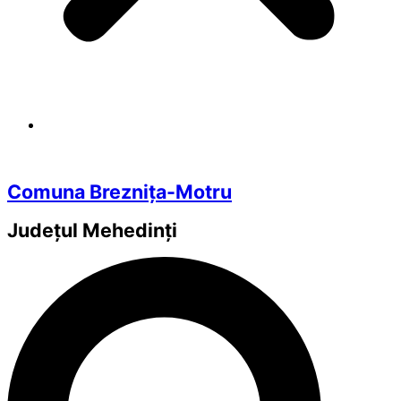
Comuna Breznița-Motru
Județul
Mehedinți