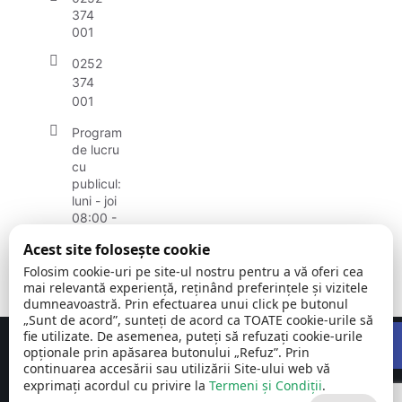
374
001
0252
374
001
Program
de lucru
cu
publicul:
luni - joi
08:00 -
16:30
Acest site folosește cookie
vineri:
08:00 -
Folosim cookie-uri pe site-ul nostru pentru a vă oferi cea
14:00
mai relevantă experiență, reținând preferințele și vizitele
dumneavoastră. Prin efectuarea unui click pe butonul
„Sunt de acord”, sunteți de acord ca TOATE cookie-urile să
Open
fie utilizate. De asemenea, puteți să refuzați cookie-urile
Concept realizat de
Big Media Relații Publice SRL
opționale prin apăsarea butonului „Refuz”. Prin
continuarea accesării sau utilizării Site-ului web vă
exprimați acordul cu privire la
Comuna Breznița-
Termeni și Condiții
©
Toate
.
Motru | județul
2026
drepturile