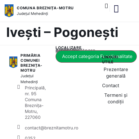
COMUNA BREZNIȚA-MOTRU
Județul
Mehedinți
și serviciile publice
Ivești – Pogonești
LOCALIZARE
Acest conținut este blocat până când acceptați categoria corespunzătoare de cookie-uri.
PRIMĂRIA
Accept categoria Funcționalitate
LINKURI
COMUNEI
UTILE
BREZNIȚA-
Prezentare
MOTRU
generală
Județul
Mehedinți
Contact
Principală,
nr. 95
Termeni și
Comuna
condiții
Breznița-
Motru,
227060
contact@breznitamotru.ro
0252