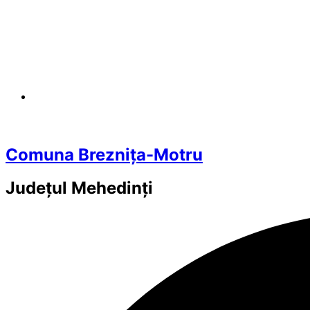
Comuna Breznița-Motru
Județul
Mehedinți