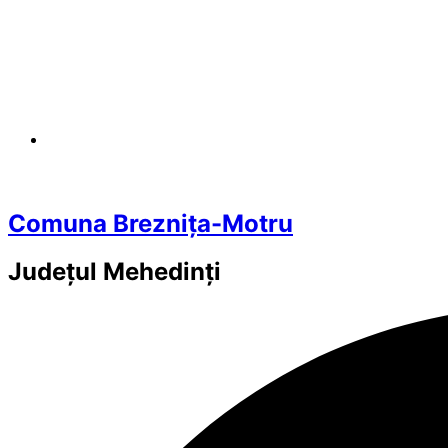
Comuna Breznița-Motru
Județul
Mehedinți