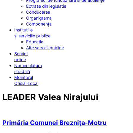
Programul de funcționare și de audiențe
Extrase din legislație
Conducerea
Organigrama
Componența
Instituțiile
și serviciile publice
Educația
Alte servicii publice
Servicii
online
Nomenclatura
stradală
Monitorul
Oficial Local
LEADER Valea Nirajului
Primăria Comunei Breznița-Motru