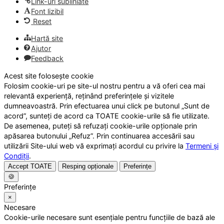
Link-uri subliniate
Font lizibil
Reset
Hartă site
Ajutor
Feedback
Acest site folosește cookie
Folosim cookie-uri pe site-ul nostru pentru a vă oferi cea mai
relevantă experiență, reținând preferințele și vizitele
dumneavoastră. Prin efectuarea unui click pe butonul „Sunt de
acord”, sunteți de acord ca TOATE cookie-urile să fie utilizate.
De asemenea, puteți să refuzați cookie-urile opționale prin
apăsarea butonului „Refuz”. Prin continuarea accesării sau
utilizării Site-ului web vă exprimați acordul cu privire la
Termeni și
Condiții
.
Accept TOATE
Resping opționale
Preferințe
🍪
Preferințe
×
Necesare
Cookie-urile necesare sunt esențiale pentru funcțiile de bază ale