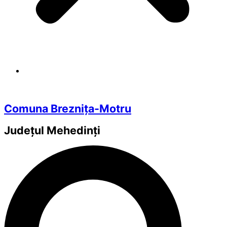
Comuna Breznița-Motru
Județul
Mehedinți