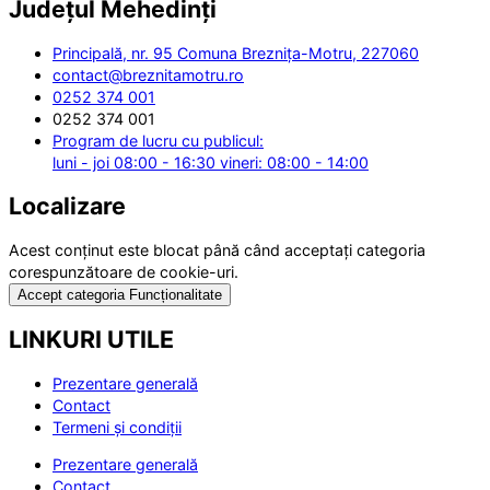
Județul
Mehedinți
Principală, nr. 95 Comuna Breznița-Motru, 227060
contact@breznitamotru.ro
0252 374 001
0252 374 001
Program de lucru cu publicul:
luni - joi 08:00 - 16:30 vineri: 08:00 - 14:00
Localizare
Acest conținut este blocat până când acceptați categoria
corespunzătoare de cookie-uri.
Accept categoria Funcționalitate
LINKURI UTILE
Prezentare generală
Contact
Termeni și condiții
Prezentare generală
Contact