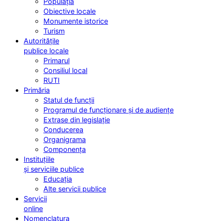
Populația
Obiective locale
Monumente istorice
Turism
Autoritățile
publice locale
Primarul
Consiliul local
RUTI
Primăria
Statul de funcții
Programul de funcționare și de audiențe
Extrase din legislație
Conducerea
Organigrama
Componența
Instituțiile
și serviciile publice
Educația
Alte servicii publice
Servicii
online
Nomenclatura