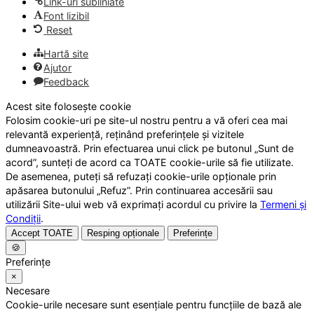
Link-uri subliniate
Font lizibil
Reset
Hartă site
Ajutor
Feedback
Acest site folosește cookie
Folosim cookie-uri pe site-ul nostru pentru a vă oferi cea mai
relevantă experiență, reținând preferințele și vizitele
dumneavoastră. Prin efectuarea unui click pe butonul „Sunt de
acord”, sunteți de acord ca TOATE cookie-urile să fie utilizate.
De asemenea, puteți să refuzați cookie-urile opționale prin
apăsarea butonului „Refuz”. Prin continuarea accesării sau
utilizării Site-ului web vă exprimați acordul cu privire la
Termeni și
Condiții
.
Accept TOATE
Resping opționale
Preferințe
🍪
Preferințe
×
Necesare
Cookie-urile necesare sunt esențiale pentru funcțiile de bază ale