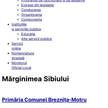
Programul de funcționare și de audiențe
Extrase din legislație
Conducerea
Organigrama
Componența
Instituțiile
și serviciile publice
Educația
Alte servicii publice
Servicii
online
Nomenclatura
stradală
Monitorul
Oficial Local
Mărginimea Sibiului
Primăria Comunei Breznița-Motru