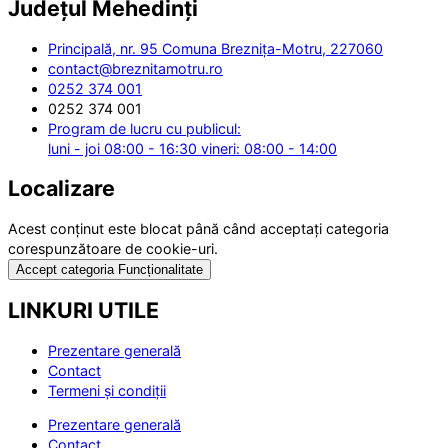
Județul
Mehedinți
Principală, nr. 95 Comuna Breznița-Motru, 227060
contact@breznitamotru.ro
0252 374 001
0252 374 001
Program de lucru cu publicul:
luni - joi 08:00 - 16:30 vineri: 08:00 - 14:00
Localizare
Acest conținut este blocat până când acceptați categoria
corespunzătoare de cookie-uri.
Accept categoria Funcționalitate
LINKURI UTILE
Prezentare generală
Contact
Termeni și condiții
Prezentare generală
Contact