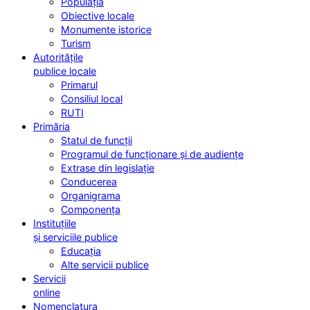
Populația
Obiective locale
Monumente istorice
Turism
Autoritățile
publice locale
Primarul
Consiliul local
RUTI
Primăria
Statul de funcții
Programul de funcționare și de audiențe
Extrase din legislație
Conducerea
Organigrama
Componența
Instituțiile
și serviciile publice
Educația
Alte servicii publice
Servicii
online
Nomenclatura