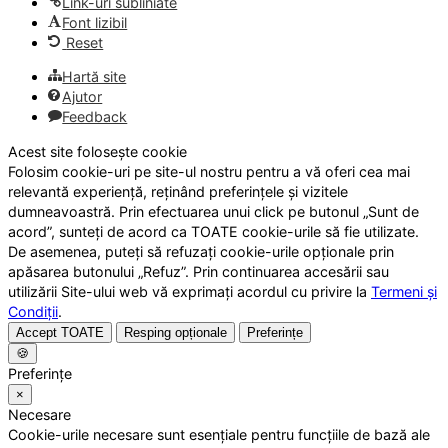
Link-uri subliniate
Font lizibil
Reset
Hartă site
Ajutor
Feedback
Acest site folosește cookie
Folosim cookie-uri pe site-ul nostru pentru a vă oferi cea mai
relevantă experiență, reținând preferințele și vizitele
dumneavoastră. Prin efectuarea unui click pe butonul „Sunt de
acord”, sunteți de acord ca TOATE cookie-urile să fie utilizate.
De asemenea, puteți să refuzați cookie-urile opționale prin
apăsarea butonului „Refuz”. Prin continuarea accesării sau
utilizării Site-ului web vă exprimați acordul cu privire la
Termeni și
Condiții
.
Accept TOATE
Resping opționale
Preferințe
🍪
Preferințe
×
Necesare
Cookie-urile necesare sunt esențiale pentru funcțiile de bază ale