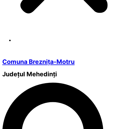
Comuna Breznița-Motru
Județul
Mehedinți