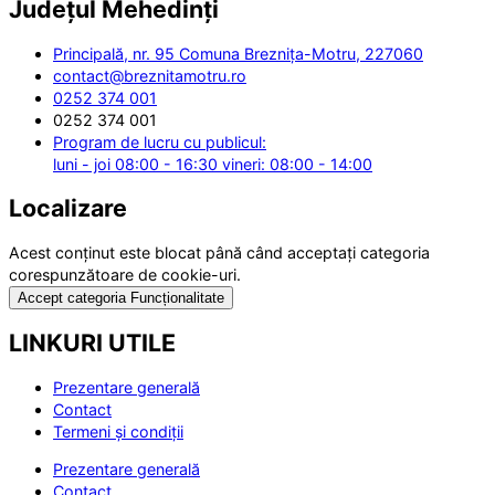
Județul
Mehedinți
Principală, nr. 95 Comuna Breznița-Motru, 227060
contact@breznitamotru.ro
0252 374 001
0252 374 001
Program de lucru cu publicul:
luni - joi 08:00 - 16:30 vineri: 08:00 - 14:00
Localizare
Acest conținut este blocat până când acceptați categoria
corespunzătoare de cookie-uri.
Accept categoria Funcționalitate
LINKURI UTILE
Prezentare generală
Contact
Termeni și condiții
Prezentare generală
Contact