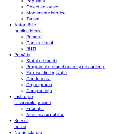
Populația
Obiective locale
Monumente istorice
Turism
Autoritățile
publice locale
Primarul
Consiliul local
RUTI
Primăria
Statul de funcții
Programul de funcționare și de audiențe
Extrase din legislație
Conducerea
Organigrama
Componența
Instituțiile
și serviciile publice
Educația
Alte servicii publice
Servicii
online
Nomenclatura