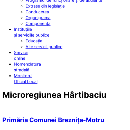
Programul de funcționare și de audiențe
Extrase din legislație
Conducerea
Organigrama
Componența
Instituțiile
și serviciile publice
Educația
Alte servicii publice
Servicii
online
Nomenclatura
stradală
Monitorul
Oficial Local
Microregiunea Hârtibaciu
Primăria Comunei Breznița-Motru