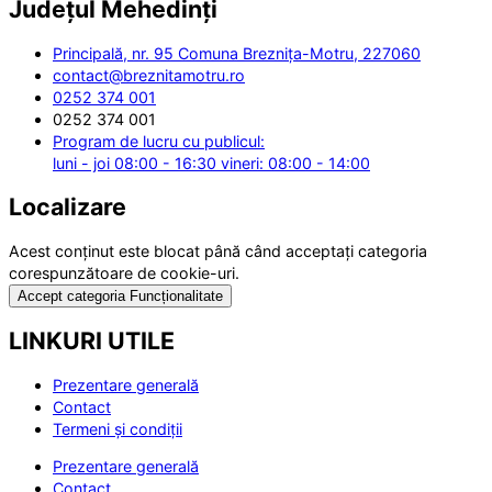
Județul
Mehedinți
Principală, nr. 95 Comuna Breznița-Motru, 227060
contact@breznitamotru.ro
0252 374 001
0252 374 001
Program de lucru cu publicul:
luni - joi 08:00 - 16:30 vineri: 08:00 - 14:00
Localizare
Acest conținut este blocat până când acceptați categoria
corespunzătoare de cookie-uri.
Accept categoria Funcționalitate
LINKURI UTILE
Prezentare generală
Contact
Termeni și condiții
Prezentare generală
Contact