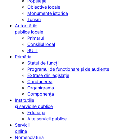
Populația
Obiective locale
Monumente istorice
Turism
Autoritățile
publice locale
Primarul
Consiliul local
RUTI
Primăria
Statul de funcții
Programul de funcționare și de audiențe
Extrase din legislație
Conducerea
Organigrama
Componența
Instituțiile
și serviciile publice
Educația
Alte servicii publice
Servicii
online
Nomenclatura