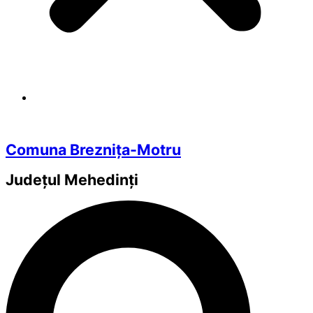
Comuna Breznița-Motru
Județul
Mehedinți