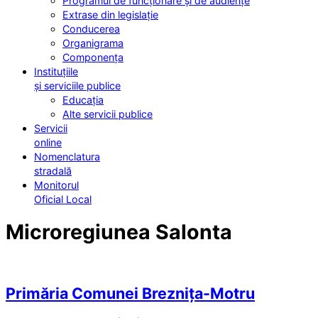
Programul de funcționare și de audiențe
Extrase din legislație
Conducerea
Organigrama
Componența
Instituțiile
și serviciile publice
Educația
Alte servicii publice
Servicii
online
Nomenclatura
stradală
Monitorul
Oficial Local
Microregiunea Salonta
Primăria Comunei Breznița-Motru