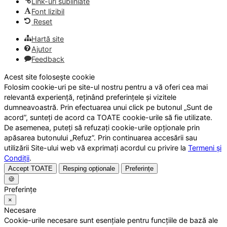
Link-uri subliniate
Font lizibil
Reset
Hartă site
Ajutor
Feedback
Acest site folosește cookie
Folosim cookie-uri pe site-ul nostru pentru a vă oferi cea mai
relevantă experiență, reținând preferințele și vizitele
dumneavoastră. Prin efectuarea unui click pe butonul „Sunt de
acord”, sunteți de acord ca TOATE cookie-urile să fie utilizate.
De asemenea, puteți să refuzați cookie-urile opționale prin
apăsarea butonului „Refuz”. Prin continuarea accesării sau
utilizării Site-ului web vă exprimați acordul cu privire la
Termeni și
Condiții
.
Accept TOATE
Resping opționale
Preferințe
🍪
Preferințe
×
Necesare
Cookie-urile necesare sunt esențiale pentru funcțiile de bază ale