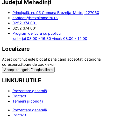
Județul
Mehedinți
Principală, nr. 95 Comuna Breznița-Motru, 227060
contact@breznitamotru.ro
0252 374 001
0252 374 001
Program de lucru cu publicul:
luni - joi 08:00 - 16:30 vineri: 08:00 - 14:00
Localizare
Acest conținut este blocat până când acceptați categoria
corespunzătoare de cookie-uri.
Accept categoria Funcționalitate
LINKURI UTILE
Prezentare generală
Contact
Termeni și condiții
Prezentare generală
Contact