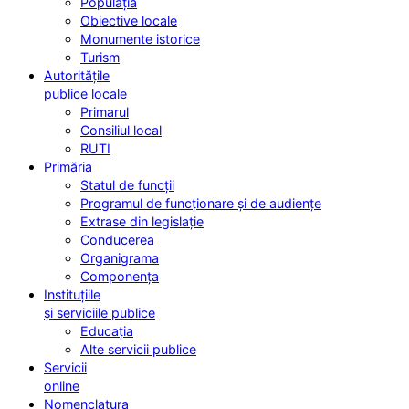
Populația
Obiective locale
Monumente istorice
Turism
Autoritățile
publice locale
Primarul
Consiliul local
RUTI
Primăria
Statul de funcții
Programul de funcționare și de audiențe
Extrase din legislație
Conducerea
Organigrama
Componența
Instituțiile
și serviciile publice
Educația
Alte servicii publice
Servicii
online
Nomenclatura