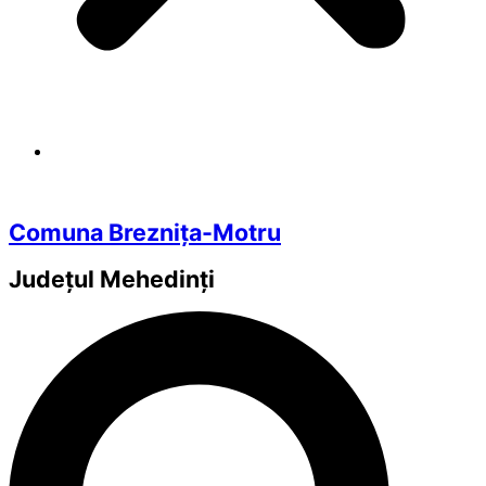
Comuna Breznița-Motru
Județul
Mehedinți