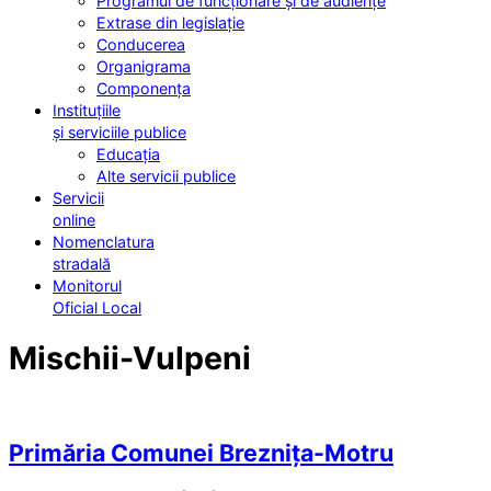
Programul de funcționare și de audiențe
Extrase din legislație
Conducerea
Organigrama
Componența
Instituțiile
și serviciile publice
Educația
Alte servicii publice
Servicii
online
Nomenclatura
stradală
Monitorul
Oficial Local
Mischii-Vulpeni
Primăria Comunei Breznița-Motru