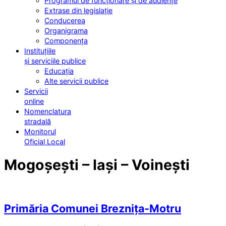
Programul de funcționare și de audiențe
Extrase din legislație
Conducerea
Organigrama
Componența
Instituțiile
și serviciile publice
Educația
Alte servicii publice
Servicii
online
Nomenclatura
stradală
Monitorul
Oficial Local
Mogoșești – Iași – Voinești
Primăria Comunei Breznița-Motru