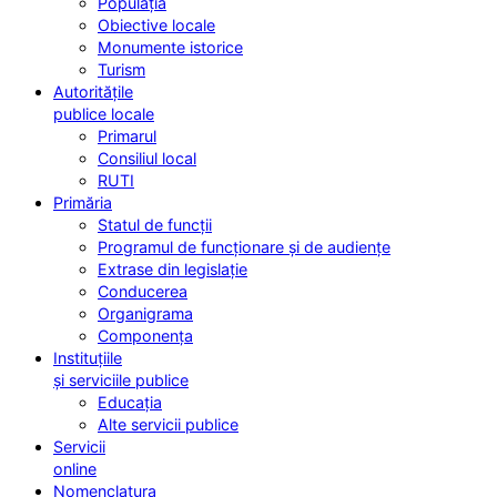
Populația
Obiective locale
Monumente istorice
Turism
Autoritățile
publice locale
Primarul
Consiliul local
RUTI
Primăria
Statul de funcții
Programul de funcționare și de audiențe
Extrase din legislație
Conducerea
Organigrama
Componența
Instituțiile
și serviciile publice
Educația
Alte servicii publice
Servicii
online
Nomenclatura