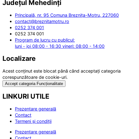
Județul
Mehedinți
Principală, nr. 95 Comuna Breznița-Motru, 227060
contact@breznitamotru.ro
0252 374 001
0252 374 001
Program de lucru cu publicul:
luni - joi 08:00 - 16:30 vineri: 08:00 - 14:00
Localizare
Acest conținut este blocat până când acceptați categoria
corespunzătoare de cookie-uri.
Accept categoria Funcționalitate
LINKURI UTILE
Prezentare generală
Contact
Termeni și condiții
Prezentare generală
Contact