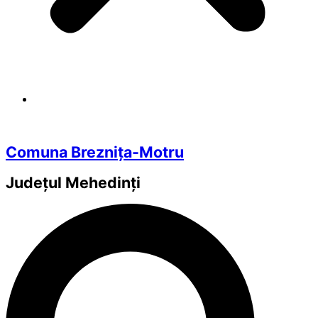
Comuna Breznița-Motru
Județul
Mehedinți