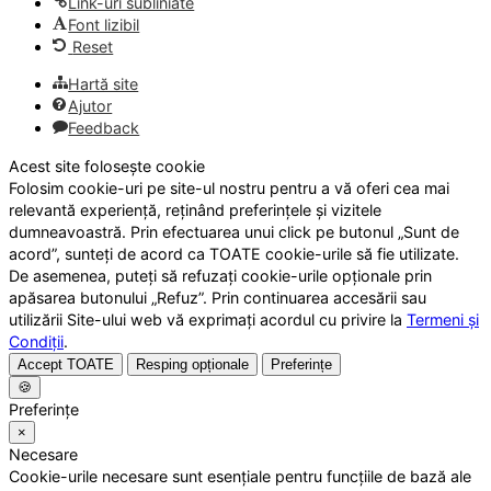
Link-uri subliniate
Font lizibil
Reset
Hartă site
Ajutor
Feedback
Acest site folosește cookie
Folosim cookie-uri pe site-ul nostru pentru a vă oferi cea mai
relevantă experiență, reținând preferințele și vizitele
dumneavoastră. Prin efectuarea unui click pe butonul „Sunt de
acord”, sunteți de acord ca TOATE cookie-urile să fie utilizate.
De asemenea, puteți să refuzați cookie-urile opționale prin
apăsarea butonului „Refuz”. Prin continuarea accesării sau
utilizării Site-ului web vă exprimați acordul cu privire la
Termeni și
Condiții
.
Accept TOATE
Resping opționale
Preferințe
🍪
Preferințe
×
Necesare
Cookie-urile necesare sunt esențiale pentru funcțiile de bază ale