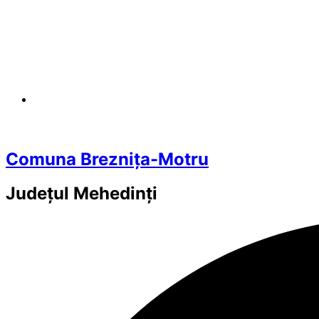
Comuna Breznița-Motru
Județul
Mehedinți