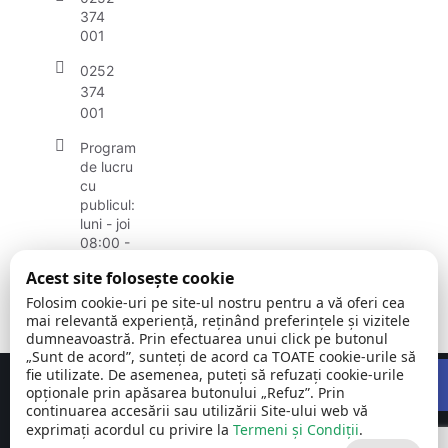
374
001
0252
374
001
Program
de lucru
cu
publicul:
luni - joi
08:00 -
16:30
Acest site folosește cookie
vineri:
08:00 -
Folosim cookie-uri pe site-ul nostru pentru a vă oferi cea
14:00
mai relevantă experiență, reținând preferințele și vizitele
dumneavoastră. Prin efectuarea unui click pe butonul
„Sunt de acord”, sunteți de acord ca TOATE cookie-urile să
Open
fie utilizate. De asemenea, puteți să refuzați cookie-urile
Concept realizat de
Big Media Relații Publice SRL
opționale prin apăsarea butonului „Refuz”. Prin
continuarea accesării sau utilizării Site-ului web vă
exprimați acordul cu privire la
Comuna Breznița-
Termeni și Condiții
©
Toate
.
Motru | județul
2026
drepturile