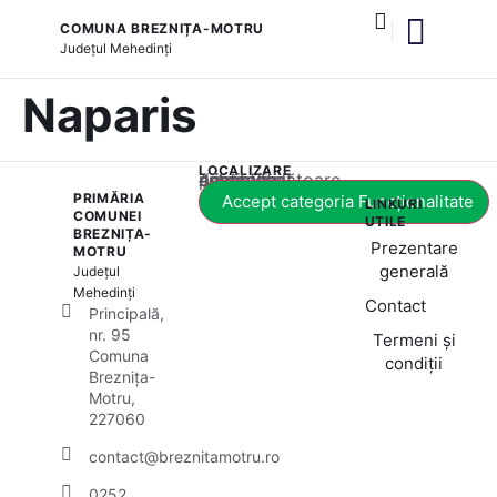
COMUNA BREZNIȚA-MOTRU
Județul
Mehedinți
și serviciile publice
Naparis
LOCALIZARE
Acest conținut este blocat până când acceptați categoria corespunzătoare de cookie-uri.
PRIMĂRIA
Accept categoria Funcționalitate
LINKURI
COMUNEI
UTILE
BREZNIȚA-
Prezentare
MOTRU
generală
Județul
Mehedinți
Contact
Principală,
nr. 95
Termeni și
Comuna
condiții
Breznița-
Motru,
227060
contact@breznitamotru.ro
0252