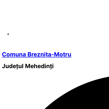
Comuna Breznița-Motru
Județul
Mehedinți