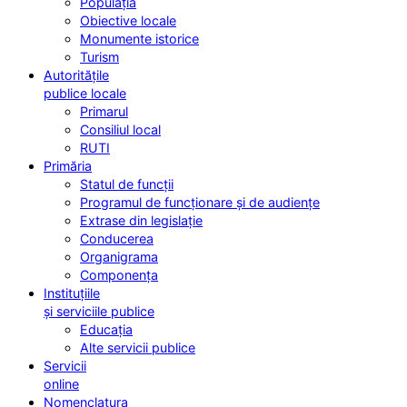
Populația
Obiective locale
Monumente istorice
Turism
Autoritățile
publice locale
Primarul
Consiliul local
RUTI
Primăria
Statul de funcții
Programul de funcționare și de audiențe
Extrase din legislație
Conducerea
Organigrama
Componența
Instituțiile
și serviciile publice
Educația
Alte servicii publice
Servicii
online
Nomenclatura