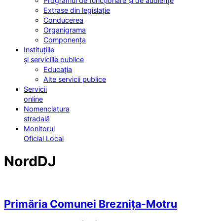
Programul de funcționare și de audiențe
Extrase din legislație
Conducerea
Organigrama
Componența
Instituțiile
și serviciile publice
Educația
Alte servicii publice
Servicii
online
Nomenclatura
stradală
Monitorul
Oficial Local
NordDJ
Primăria Comunei Breznița-Motru