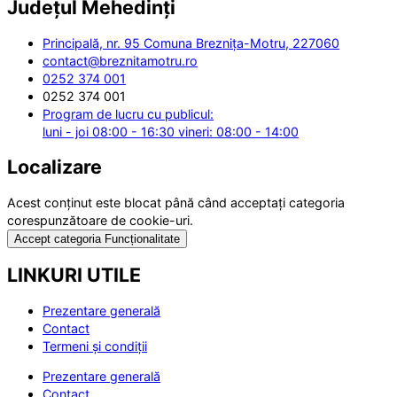
Județul
Mehedinți
Principală, nr. 95 Comuna Breznița-Motru, 227060
contact@breznitamotru.ro
0252 374 001
0252 374 001
Program de lucru cu publicul:
luni - joi 08:00 - 16:30 vineri: 08:00 - 14:00
Localizare
Acest conținut este blocat până când acceptați categoria
corespunzătoare de cookie-uri.
Accept categoria Funcționalitate
LINKURI UTILE
Prezentare generală
Contact
Termeni și condiții
Prezentare generală
Contact