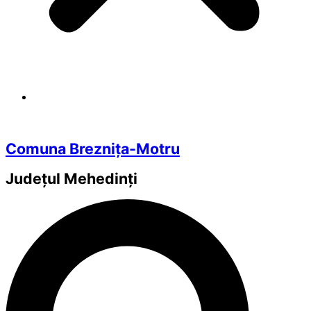
Comuna Breznița-Motru
Județul
Mehedinți