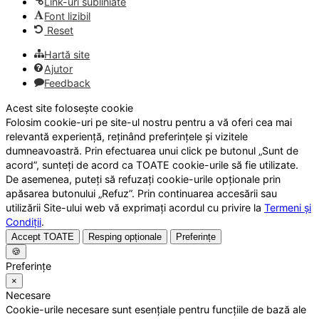
Link-uri subliniate
Font lizibil
Reset
Hartă site
Ajutor
Feedback
Acest site folosește cookie
Folosim cookie-uri pe site-ul nostru pentru a vă oferi cea mai
relevantă experiență, reținând preferințele și vizitele
dumneavoastră. Prin efectuarea unui click pe butonul „Sunt de
acord”, sunteți de acord ca TOATE cookie-urile să fie utilizate.
De asemenea, puteți să refuzați cookie-urile opționale prin
apăsarea butonului „Refuz”. Prin continuarea accesării sau
utilizării Site-ului web vă exprimați acordul cu privire la
Termeni și
Condiții
.
Accept TOATE
Resping opționale
Preferințe
🍪
Preferințe
×
Necesare
Cookie-urile necesare sunt esențiale pentru funcțiile de bază ale