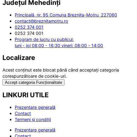
Județul
Mehedinți
Principală, nr. 95 Comuna Breznița-Motru, 227060
contact@breznitamotru.ro
0252 374 001
0252 374 001
Program de lucru cu publicul:
luni - joi 08:00 - 16:30 vineri: 08:00 - 14:00
Localizare
Acest conținut este blocat până când acceptați categoria
corespunzătoare de cookie-uri.
Accept categoria Funcționalitate
LINKURI UTILE
Prezentare generală
Contact
Termeni și condiții
Prezentare generală
Contact