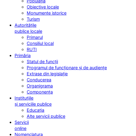
Populația
Obiective locale
Monumente istorice
Turism
Autoritățile
publice locale
Primarul
Consiliul local
RUTI
Primăria
Statul de funcții
Programul de funcționare și de audiențe
Extrase din legislație
Conducerea
Organigrama
Componența
Instituțiile
și serviciile publice
Educația
Alte servicii publice
Servicii
online
Nomenclatura