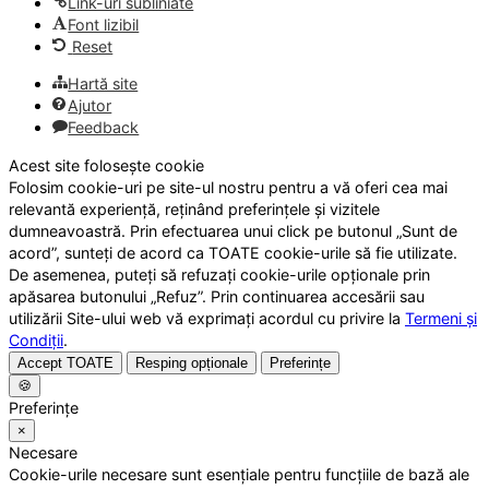
Link-uri subliniate
Font lizibil
Reset
Hartă site
Ajutor
Feedback
Acest site folosește cookie
Folosim cookie-uri pe site-ul nostru pentru a vă oferi cea mai
relevantă experiență, reținând preferințele și vizitele
dumneavoastră. Prin efectuarea unui click pe butonul „Sunt de
acord”, sunteți de acord ca TOATE cookie-urile să fie utilizate.
De asemenea, puteți să refuzați cookie-urile opționale prin
apăsarea butonului „Refuz”. Prin continuarea accesării sau
utilizării Site-ului web vă exprimați acordul cu privire la
Termeni și
Condiții
.
Accept TOATE
Resping opționale
Preferințe
🍪
Preferințe
×
Necesare
Cookie-urile necesare sunt esențiale pentru funcțiile de bază ale