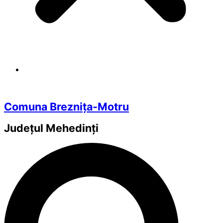
Comuna Breznița-Motru
Județul
Mehedinți