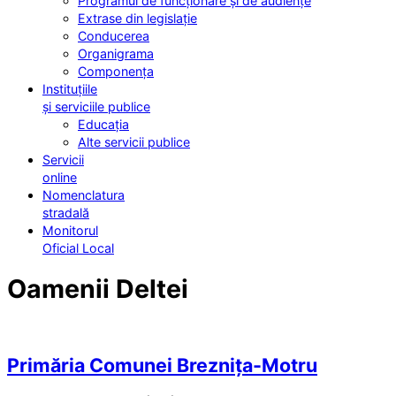
Programul de funcționare și de audiențe
Extrase din legislație
Conducerea
Organigrama
Componența
Instituțiile
și serviciile publice
Educația
Alte servicii publice
Servicii
online
Nomenclatura
stradală
Monitorul
Oficial Local
Oamenii Deltei
Primăria Comunei Breznița-Motru