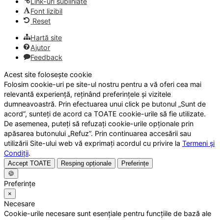
Link-uri subliniate
Font lizibil
Reset
Hartă site
Ajutor
Feedback
Acest site folosește cookie
Folosim cookie-uri pe site-ul nostru pentru a vă oferi cea mai
relevantă experiență, reținând preferințele și vizitele
dumneavoastră. Prin efectuarea unui click pe butonul „Sunt de
acord”, sunteți de acord ca TOATE cookie-urile să fie utilizate.
De asemenea, puteți să refuzați cookie-urile opționale prin
apăsarea butonului „Refuz”. Prin continuarea accesării sau
utilizării Site-ului web vă exprimați acordul cu privire la
Termeni și
Condiții
.
Accept TOATE
Resping opționale
Preferințe
🍪
Preferințe
×
Necesare
Cookie-urile necesare sunt esențiale pentru funcțiile de bază ale