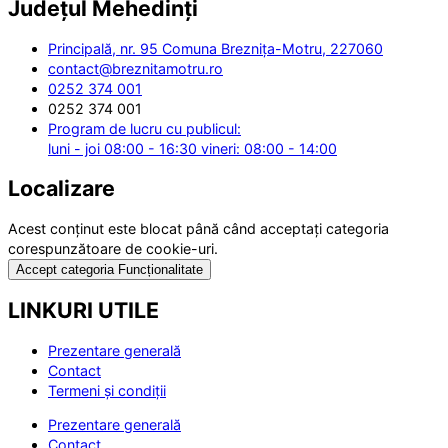
Județul
Mehedinți
Principală, nr. 95 Comuna Breznița-Motru, 227060
contact@breznitamotru.ro
0252 374 001
0252 374 001
Program de lucru cu publicul:
luni - joi 08:00 - 16:30 vineri: 08:00 - 14:00
Localizare
Acest conținut este blocat până când acceptați categoria
corespunzătoare de cookie-uri.
Accept categoria Funcționalitate
LINKURI UTILE
Prezentare generală
Contact
Termeni și condiții
Prezentare generală
Contact