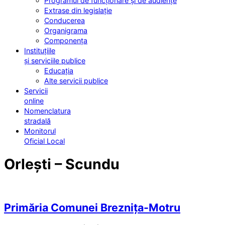
Programul de funcționare și de audiențe
Extrase din legislație
Conducerea
Organigrama
Componența
Instituțiile
și serviciile publice
Educația
Alte servicii publice
Servicii
online
Nomenclatura
stradală
Monitorul
Oficial Local
Orlești – Scundu
Primăria Comunei Breznița-Motru