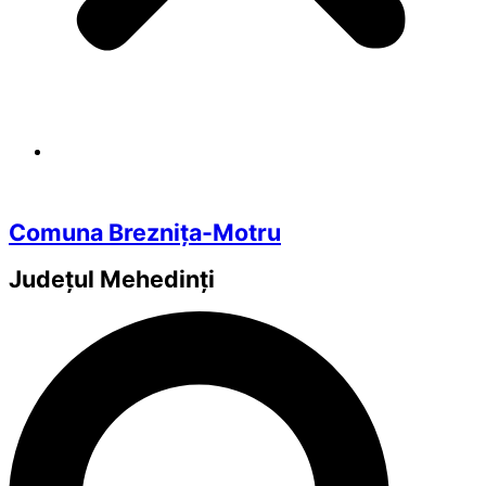
Comuna Breznița-Motru
Județul
Mehedinți