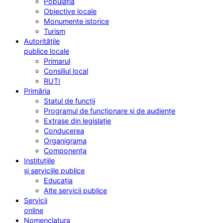
Populația
Obiective locale
Monumente istorice
Turism
Autoritățile
publice locale
Primarul
Consiliul local
RUTI
Primăria
Statul de funcții
Programul de funcționare și de audiențe
Extrase din legislație
Conducerea
Organigrama
Componența
Instituțiile
și serviciile publice
Educația
Alte servicii publice
Servicii
online
Nomenclatura