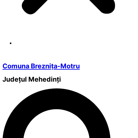
Comuna Breznița-Motru
Județul
Mehedinți