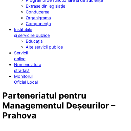
Programul de funcționare și de audiențe
Extrase din legislație
Conducerea
Organigrama
Componența
Instituțiile
și serviciile publice
Educația
Alte servicii publice
Servicii
online
Nomenclatura
stradală
Monitorul
Oficial Local
Parteneriatul pentru
Managementul Deșeurilor –
Prahova