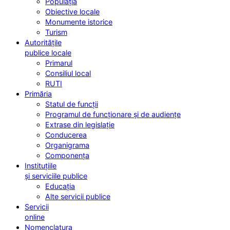
Populația
Obiective locale
Monumente istorice
Turism
Autoritățile
publice locale
Primarul
Consiliul local
RUTI
Primăria
Statul de funcții
Programul de funcționare și de audiențe
Extrase din legislație
Conducerea
Organigrama
Componența
Instituțiile
și serviciile publice
Educația
Alte servicii publice
Servicii
online
Nomenclatura