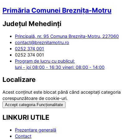
Primăria Comunei Breznița-Motru
Județul
Mehedinți
Principală, nr. 95 Comuna Breznița-Motru, 227060
contact@breznitamotru.ro
0252 374 001
0252 374 001
Program de lucru cu publicul:
luni - joi 08:00 - 16:30 vineri: 08:00 - 14:00
Localizare
Acest conținut este blocat până când acceptați categoria
corespunzătoare de cookie-uri.
Accept categoria Funcționalitate
LINKURI UTILE
Prezentare generală
Contact