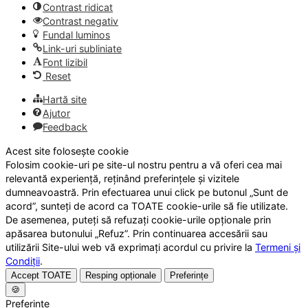
Contrast ridicat
Contrast negativ
Fundal luminos
Link-uri subliniate
Font lizibil
Reset
Hartă site
Ajutor
Feedback
Acest site folosește cookie
Folosim cookie-uri pe site-ul nostru pentru a vă oferi cea mai
relevantă experiență, reținând preferințele și vizitele
dumneavoastră. Prin efectuarea unui click pe butonul „Sunt de
acord”, sunteți de acord ca TOATE cookie-urile să fie utilizate.
De asemenea, puteți să refuzați cookie-urile opționale prin
apăsarea butonului „Refuz”. Prin continuarea accesării sau
utilizării Site-ului web vă exprimați acordul cu privire la
Termeni și
Condiții
.
Accept TOATE
Resping opționale
Preferințe
🍪
Preferințe