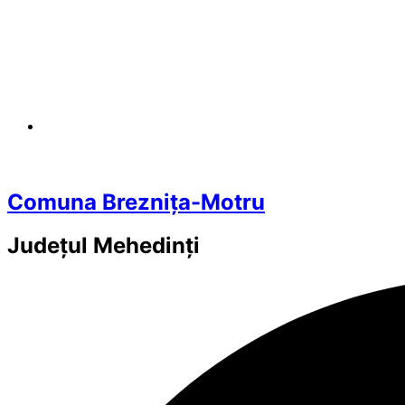
Comuna Breznița-Motru
Județul
Mehedinți