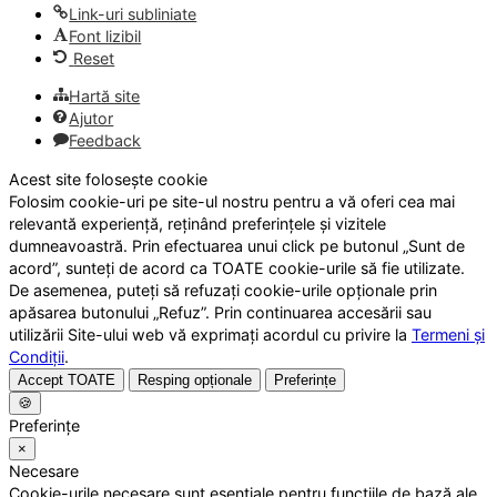
Link-uri subliniate
Font lizibil
Reset
Hartă site
Ajutor
Feedback
Acest site folosește cookie
Folosim cookie-uri pe site-ul nostru pentru a vă oferi cea mai
relevantă experiență, reținând preferințele și vizitele
dumneavoastră. Prin efectuarea unui click pe butonul „Sunt de
acord”, sunteți de acord ca TOATE cookie-urile să fie utilizate.
De asemenea, puteți să refuzați cookie-urile opționale prin
apăsarea butonului „Refuz”. Prin continuarea accesării sau
utilizării Site-ului web vă exprimați acordul cu privire la
Termeni și
Condiții
.
Accept TOATE
Resping opționale
Preferințe
🍪
Preferințe
×
Necesare
Cookie-urile necesare sunt esențiale pentru funcțiile de bază ale