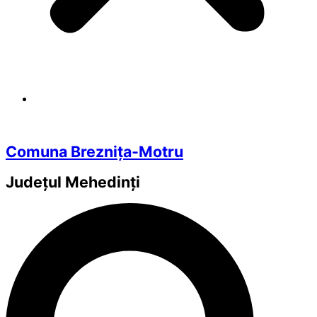
Comuna Breznița-Motru
Județul
Mehedinți