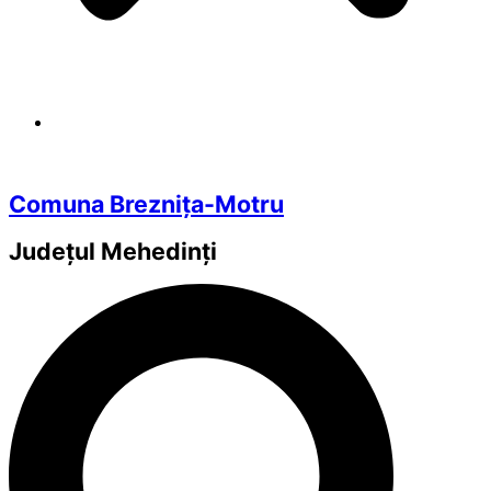
Comuna Breznița-Motru
Județul
Mehedinți