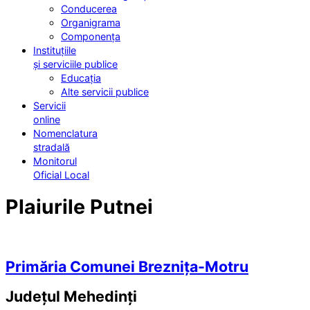
Conducerea
Organigrama
Componența
Instituțiile
și serviciile publice
Educația
Alte servicii publice
Servicii
online
Nomenclatura
stradală
Monitorul
Oficial Local
Plaiurile Putnei
Primăria Comunei Breznița-Motru
Județul
Mehedinți