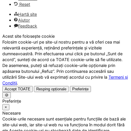
Reset
Hartă site
Ajutor
Feedback
Acest site folosește cookie
Folosim cookie-uri pe site-ul nostru pentru a vă oferi cea mai
relevantă experiență, reținând preferințele și vizitele
dumneavoastră. Prin efectuarea unui click pe butonul „Sunt de
acord”, sunteți de acord ca TOATE cookie-urile să fie utilizate.
De asemenea, puteți să refuzați cookie-urile opționale prin
apăsarea butonului „Refuz”. Prin continuarea accesării sau
utilizării Site-ului web vă exprimați acordul cu privire la
Termeni și
Condiții
.
Accept TOATE
Resping opționale
Preferințe
🍪
Preferințe
×
Necesare
Cookie-urile necesare sunt esențiale pentru funcțiile de bază ale
site-ului web, iar site-ul web nu va funcționa în modul dorit fără
ele.Aceste cookie-uri nu stochează date de identificare