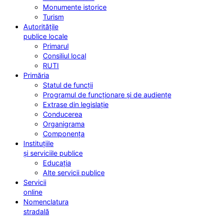
Monumente istorice
Turism
Autoritățile
publice locale
Primarul
Consiliul local
RUTI
Primăria
Statul de funcții
Programul de funcționare și de audiențe
Extrase din legislație
Conducerea
Organigrama
Componența
Instituțiile
și serviciile publice
Educația
Alte servicii publice
Servicii
online
Nomenclatura
stradală