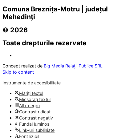
Comuna Breznița-Motru | județul
Mehedinți
© 2026
Toate drepturile rezervate
Concept realizat de
Big Media Relații Publice SRL
Skip to content
Instrumente de accesibilitate
Măriți textul
Micșorați textul
Alb-negru
Contrast ridicat
Contrast negativ
Fundal luminos
Link-uri subliniate
Font lizibil