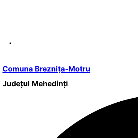
Comuna Breznița-Motru
Județul
Mehedinți