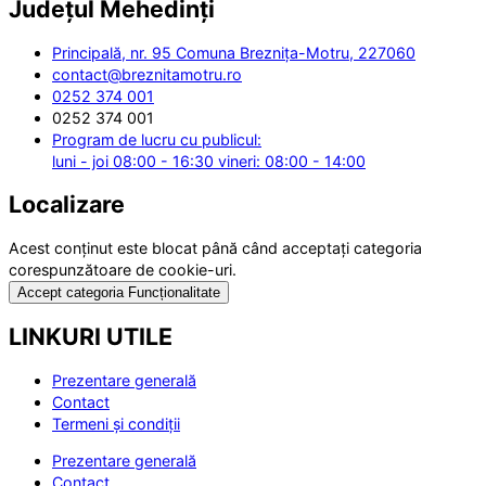
Județul
Mehedinți
Principală, nr. 95 Comuna Breznița-Motru, 227060
contact@breznitamotru.ro
0252 374 001
0252 374 001
Program de lucru cu publicul:
luni - joi 08:00 - 16:30 vineri: 08:00 - 14:00
Localizare
Acest conținut este blocat până când acceptați categoria
corespunzătoare de cookie-uri.
Accept categoria Funcționalitate
LINKURI UTILE
Prezentare generală
Contact
Termeni și condiții
Prezentare generală
Contact