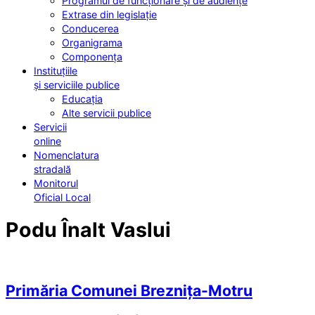
Programul de funcționare și de audiențe
Extrase din legislație
Conducerea
Organigrama
Componența
Instituțiile
și serviciile publice
Educația
Alte servicii publice
Servicii
online
Nomenclatura
stradală
Monitorul
Oficial Local
Podu Înalt Vaslui
Primăria Comunei Breznița-Motru