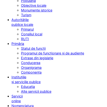
Populația
Obiective locale
Monumente istorice
Turism
Autoritățile
publice locale
Primarul
Consiliul local
RUTI
Primăria
Statul de funcții
Programul de funcționare și de audiențe
Extrase din legislație
Conducerea
Organigrama
Componența
Instituțiile
și serviciile publice
Educația
Alte servicii publice
Servicii
online
Nomenclatura