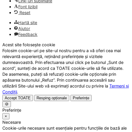
Link-uri subliniate
Font lizibil
Reset
Hartă site
Ajutor
Feedback
Acest site folosește cookie
Folosim cookie-uri pe site-ul nostru pentru a vă oferi cea mai
relevantă experiență, reținând preferințele și vizitele
dumneavoastră. Prin efectuarea unui click pe butonul „Sunt de
acord”, sunteți de acord ca TOATE cookie-urile să fie utilizate.
De asemenea, puteți să refuzați cookie-urile opționale prin
apăsarea butonului „Refuz”. Prin continuarea accesării sau
utilizării Site-ului web vă exprimați acordul cu privire la
Termeni și
Condiții
.
Accept TOATE
Resping opționale
Preferințe
🍪
Preferințe
×
Necesare
Cookie-urile necesare sunt esențiale pentru funcțiile de bază ale