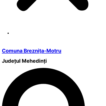
Comuna Breznița-Motru
Județul
Mehedinți