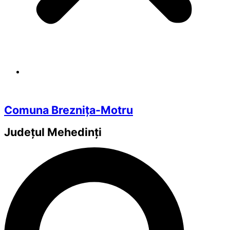
Comuna Breznița-Motru
Județul
Mehedinți