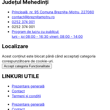
Județul
Mehedinți
Principală, nr. 95 Comuna Breznița-Motru, 227060
contact@breznitamotru.ro
0252 374 001
0252 374 001
Program de lucru cu publicul:
luni - joi 08:00 - 16:30 vineri: 08:00 - 14:00
Localizare
Acest conținut este blocat până când acceptați categoria
corespunzătoare de cookie-uri.
Accept categoria Funcționalitate
LINKURI UTILE
Prezentare generală
Contact
Termeni și condiții
Prezentare generală
Contact