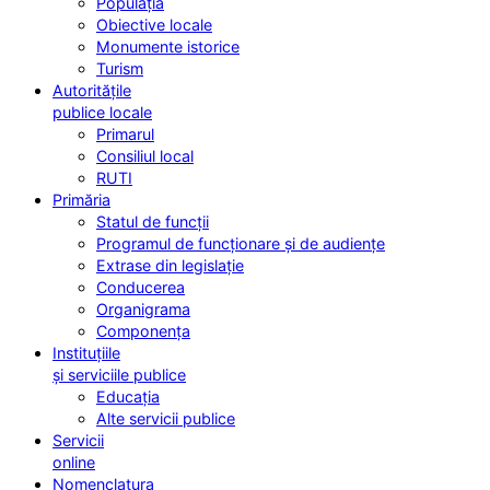
Populația
Obiective locale
Monumente istorice
Turism
Autoritățile
publice locale
Primarul
Consiliul local
RUTI
Primăria
Statul de funcții
Programul de funcționare și de audiențe
Extrase din legislație
Conducerea
Organigrama
Componența
Instituțiile
și serviciile publice
Educația
Alte servicii publice
Servicii
online
Nomenclatura