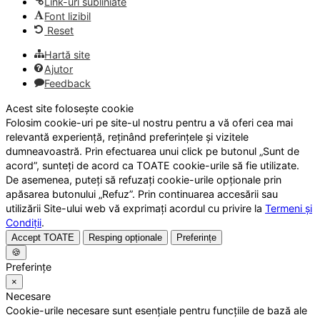
Link-uri subliniate
Font lizibil
Reset
Hartă site
Ajutor
Feedback
Acest site folosește cookie
Folosim cookie-uri pe site-ul nostru pentru a vă oferi cea mai
relevantă experiență, reținând preferințele și vizitele
dumneavoastră. Prin efectuarea unui click pe butonul „Sunt de
acord”, sunteți de acord ca TOATE cookie-urile să fie utilizate.
De asemenea, puteți să refuzați cookie-urile opționale prin
apăsarea butonului „Refuz”. Prin continuarea accesării sau
utilizării Site-ului web vă exprimați acordul cu privire la
Termeni și
Condiții
.
Accept TOATE
Resping opționale
Preferințe
🍪
Preferințe
×
Necesare
Cookie-urile necesare sunt esențiale pentru funcțiile de bază ale