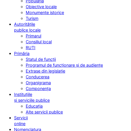
Populația
Obiective locale
Monumente istorice
Turism
Autoritățile
publice locale
Primarul
Consiliul local
RUTI
Primăria
Statul de funcții
Programul de funcționare și de audiențe
Extrase din legislație
Conducerea
Organigrama
Componența
Instituțiile
și serviciile publice
Educația
Alte servicii publice
Servicii
online
Nomenclatura