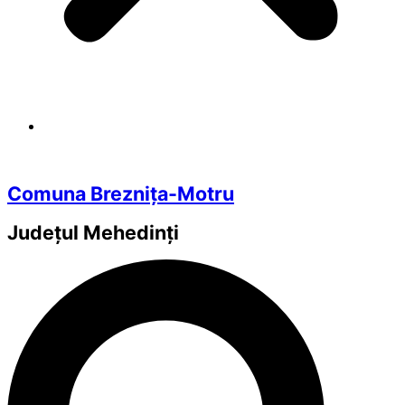
Comuna Breznița-Motru
Județul
Mehedinți