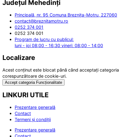
Județul
Mehedinți
Principală, nr. 95 Comuna Breznița-Motru, 227060
contact@breznitamotru.ro
0252 374 001
0252 374 001
Program de lucru cu publicul:
luni - joi 08:00 - 16:30 vineri: 08:00 - 14:00
Localizare
Acest conținut este blocat până când acceptați categoria
corespunzătoare de cookie-uri.
Accept categoria Funcționalitate
LINKURI UTILE
Prezentare generală
Contact
Termeni și condiții
Prezentare generală
Contact