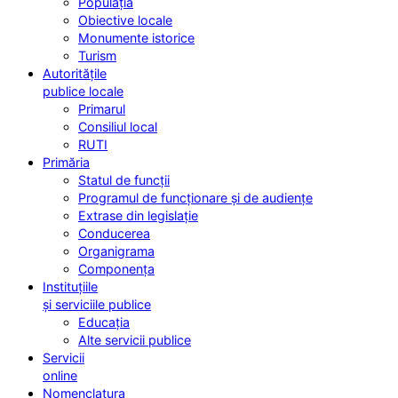
Populația
Obiective locale
Monumente istorice
Turism
Autoritățile
publice locale
Primarul
Consiliul local
RUTI
Primăria
Statul de funcții
Programul de funcționare și de audiențe
Extrase din legislație
Conducerea
Organigrama
Componența
Instituțiile
și serviciile publice
Educația
Alte servicii publice
Servicii
online
Nomenclatura