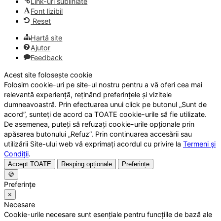
Link-uri subliniate
Font lizibil
Reset
Hartă site
Ajutor
Feedback
Acest site folosește cookie
Folosim cookie-uri pe site-ul nostru pentru a vă oferi cea mai
relevantă experiență, reținând preferințele și vizitele
dumneavoastră. Prin efectuarea unui click pe butonul „Sunt de
acord”, sunteți de acord ca TOATE cookie-urile să fie utilizate.
De asemenea, puteți să refuzați cookie-urile opționale prin
apăsarea butonului „Refuz”. Prin continuarea accesării sau
utilizării Site-ului web vă exprimați acordul cu privire la
Termeni și
Condiții
.
Accept TOATE
Resping opționale
Preferințe
🍪
Preferințe
×
Necesare
Cookie-urile necesare sunt esențiale pentru funcțiile de bază ale