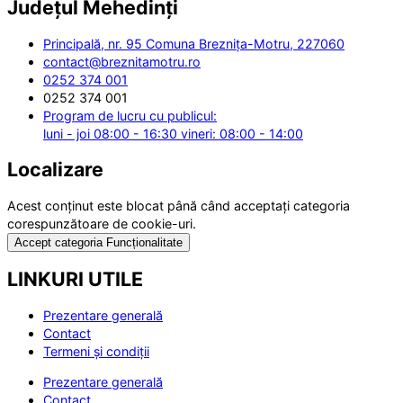
Județul
Mehedinți
Principală, nr. 95 Comuna Breznița-Motru, 227060
contact@breznitamotru.ro
0252 374 001
0252 374 001
Program de lucru cu publicul:
luni - joi 08:00 - 16:30 vineri: 08:00 - 14:00
Localizare
Acest conținut este blocat până când acceptați categoria
corespunzătoare de cookie-uri.
Accept categoria Funcționalitate
LINKURI UTILE
Prezentare generală
Contact
Termeni și condiții
Prezentare generală
Contact