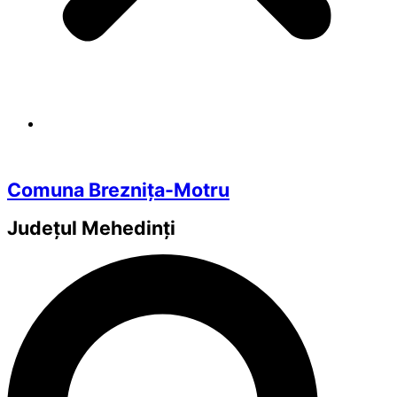
Comuna Breznița-Motru
Județul
Mehedinți