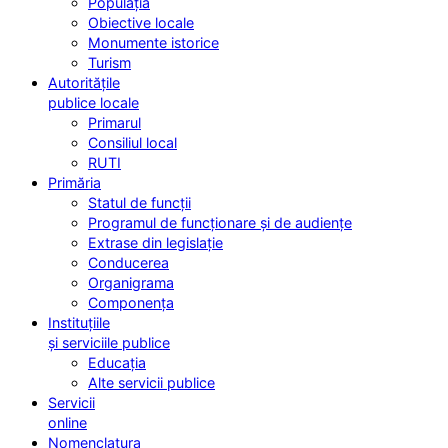
Populația
Obiective locale
Monumente istorice
Turism
Autoritățile
publice locale
Primarul
Consiliul local
RUTI
Primăria
Statul de funcții
Programul de funcționare și de audiențe
Extrase din legislație
Conducerea
Organigrama
Componența
Instituțiile
și serviciile publice
Educația
Alte servicii publice
Servicii
online
Nomenclatura