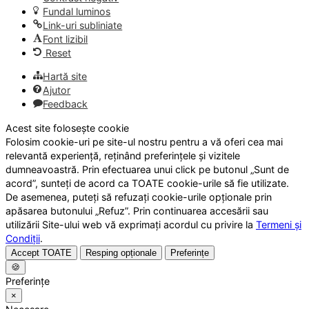
Fundal luminos
Link-uri subliniate
Font lizibil
Reset
Hartă site
Ajutor
Feedback
Acest site folosește cookie
Folosim cookie-uri pe site-ul nostru pentru a vă oferi cea mai
relevantă experiență, reținând preferințele și vizitele
dumneavoastră. Prin efectuarea unui click pe butonul „Sunt de
acord”, sunteți de acord ca TOATE cookie-urile să fie utilizate.
De asemenea, puteți să refuzați cookie-urile opționale prin
apăsarea butonului „Refuz”. Prin continuarea accesării sau
utilizării Site-ului web vă exprimați acordul cu privire la
Termeni și
Condiții
.
Accept TOATE
Resping opționale
Preferințe
🍪
Preferințe
×