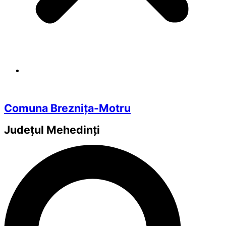
Comuna Breznița-Motru
Județul
Mehedinți