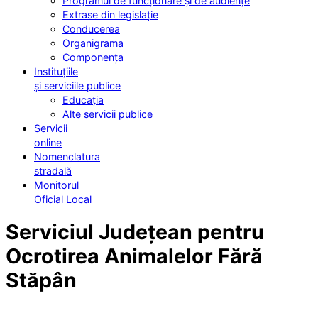
Programul de funcționare și de audiențe
Extrase din legislație
Conducerea
Organigrama
Componența
Instituțiile
și serviciile publice
Educația
Alte servicii publice
Servicii
online
Nomenclatura
stradală
Monitorul
Oficial Local
Serviciul Județean pentru
Ocrotirea Animalelor Fără
Stăpân