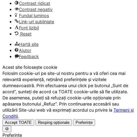
Contrast ridicat
Contrast negativ
Fundal luminos
Link-uri subliniate
Font lizibil
Reset
Hartă site
Ajutor
Feedback
Acest site folosește cookie
Folosim cookie-uri pe site-ul nostru pentru a vă oferi cea mai
relevantă experiență, reținând preferințele și vizitele
dumneavoastră. Prin efectuarea unui click pe butonul „Sunt de
acord”, sunteți de acord ca TOATE cookie-urile să fie utilizate.
De asemenea, puteți să refuzați cookie-urile opționale prin
apăsarea butonului „Refuz”. Prin continuarea accesării sau
utilizării Site-ului web vă exprimați acordul cu privire la
Termeni și
Condiții
.
Accept TOATE
Resping opționale
Preferințe
🍪
Preferințe