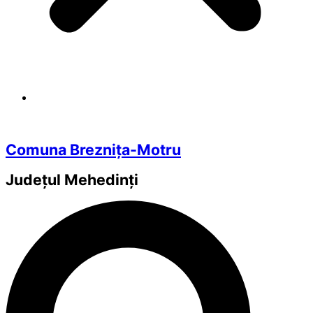
Comuna Breznița-Motru
Județul
Mehedinți