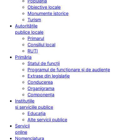
Populația
Obiective locale
Monumente istorice
Turism
Autoritățile
publice locale
Primarul
Consiliul local
RUTI
Primăria
Statul de funcții
Programul de funcționare și de audiențe
Extrase din legislație
Conducerea
Organigrama
Componența
Instituțiile
și serviciile publice
Educația
Alte servicii publice
Servicii
online
Nomenclatura