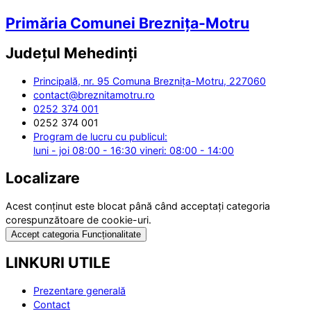
Primăria Comunei Breznița-Motru
Județul
Mehedinți
Principală, nr. 95 Comuna Breznița-Motru, 227060
contact@breznitamotru.ro
0252 374 001
0252 374 001
Program de lucru cu publicul:
luni - joi 08:00 - 16:30 vineri: 08:00 - 14:00
Localizare
Acest conținut este blocat până când acceptați categoria
corespunzătoare de cookie-uri.
Accept categoria Funcționalitate
LINKURI UTILE
Prezentare generală
Contact