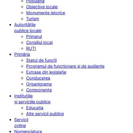
Populația
Obiective locale
Monumente istorice
Turism
Autoritățile
publice locale
Primarul
Consiliul local
RUTI
Primăria
Statul de funcții
Programul de funcționare și de audiențe
Extrase din legislație
Conducerea
Organigrama
Componența
Instituțiile
și serviciile publice
Educația
Alte servicii publice
Servicii
online
Nomenclatura