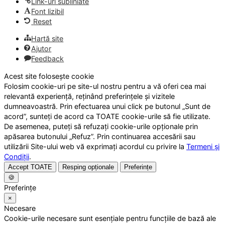
Link-uri subliniate
Font lizibil
Reset
Hartă site
Ajutor
Feedback
Acest site folosește cookie
Folosim cookie-uri pe site-ul nostru pentru a vă oferi cea mai
relevantă experiență, reținând preferințele și vizitele
dumneavoastră. Prin efectuarea unui click pe butonul „Sunt de
acord”, sunteți de acord ca TOATE cookie-urile să fie utilizate.
De asemenea, puteți să refuzați cookie-urile opționale prin
apăsarea butonului „Refuz”. Prin continuarea accesării sau
utilizării Site-ului web vă exprimați acordul cu privire la
Termeni și
Condiții
.
Accept TOATE
Resping opționale
Preferințe
🍪
Preferințe
×
Necesare
Cookie-urile necesare sunt esențiale pentru funcțiile de bază ale