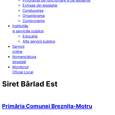
Programul de funcționare și de audiențe
Extrase din legislație
Conducerea
Organigrama
Componența
Instituțiile
și serviciile publice
Educația
Alte servicii publice
Servicii
online
Nomenclatura
stradală
Monitorul
Oficial Local
Siret Bârlad Est
Primăria Comunei Breznița-Motru