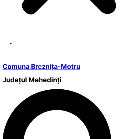
Comuna Breznița-Motru
Județul
Mehedinți