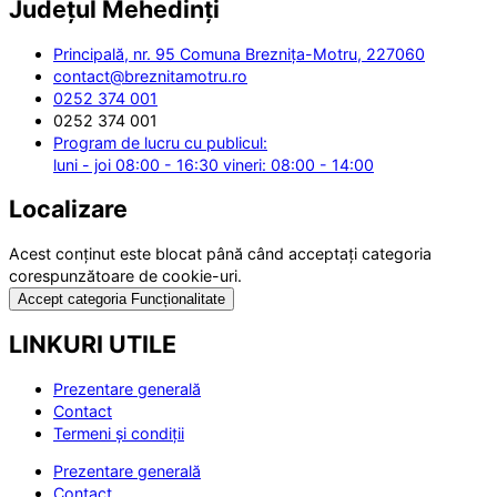
Județul
Mehedinți
Principală, nr. 95 Comuna Breznița-Motru, 227060
contact@breznitamotru.ro
0252 374 001
0252 374 001
Program de lucru cu publicul:
luni - joi 08:00 - 16:30 vineri: 08:00 - 14:00
Localizare
Acest conținut este blocat până când acceptați categoria
corespunzătoare de cookie-uri.
Accept categoria Funcționalitate
LINKURI UTILE
Prezentare generală
Contact
Termeni și condiții
Prezentare generală
Contact