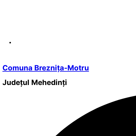
Comuna Breznița-Motru
Județul
Mehedinți