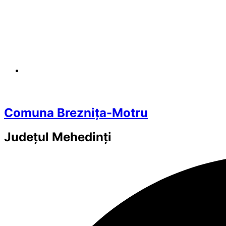
Comuna Breznița-Motru
Județul
Mehedinți