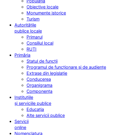
Populația
Obiective locale
Monumente istorice
Turism
Autoritățile
publice locale
Primarul
Consiliul local
RUTI
Primăria
Statul de funcții
Programul de funcționare și de audiențe
Extrase din legislație
Conducerea
Organigrama
Componența
Instituțiile
și serviciile publice
Educația
Alte servicii publice
Servicii
online
Nomenclatura