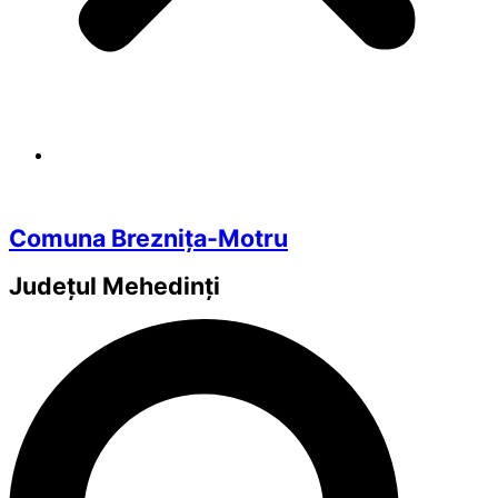
Comuna Breznița-Motru
Județul
Mehedinți