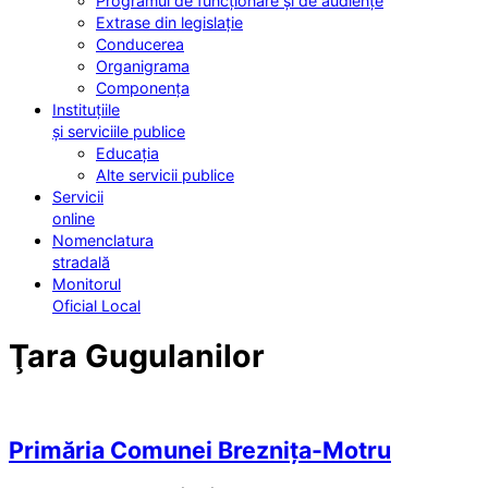
Programul de funcționare și de audiențe
Extrase din legislație
Conducerea
Organigrama
Componența
Instituțiile
și serviciile publice
Educația
Alte servicii publice
Servicii
online
Nomenclatura
stradală
Monitorul
Oficial Local
Ţara Gugulanilor
Primăria Comunei Breznița-Motru