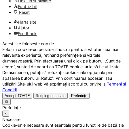
Link-uri subliniate
Font lizibil
Reset
Hartă site
Ajutor
Feedback
Acest site folosește cookie
Folosim cookie-uri pe site-ul nostru pentru a vă oferi cea mai
relevantă experiență, reținând preferințele și vizitele
dumneavoastră. Prin efectuarea unui click pe butonul „Sunt de
acord”, sunteți de acord ca TOATE cookie-urile să fie utilizate.
De asemenea, puteți să refuzați cookie-urile opționale prin
apăsarea butonului „Refuz”. Prin continuarea accesării sau
utilizării Site-ului web vă exprimați acordul cu privire la
Termeni și
Condiții
.
Accept TOATE
Resping opționale
Preferințe
🍪
Preferințe
×
Necesare
Cookie-urile necesare sunt esențiale pentru funcțiile de bază ale