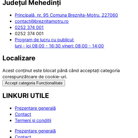
Județul
Mehedinți
Principală, nr. 95 Comuna Breznița-Motru, 227060
contact@breznitamotru.ro
0252 374 001
0252 374 001
Program de lucru cu publicul:
luni - joi 08:00 - 16:30 vineri: 08:00 - 14:00
Localizare
Acest conținut este blocat până când acceptați categoria
corespunzătoare de cookie-uri.
Accept categoria Funcționalitate
LINKURI UTILE
Prezentare generală
Contact
Termeni și condiții
Prezentare generală
Contact