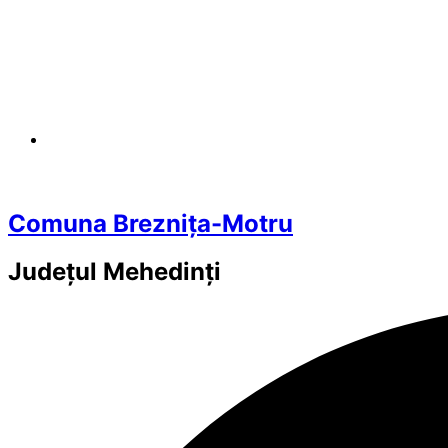
Comuna Breznița-Motru
Județul
Mehedinți