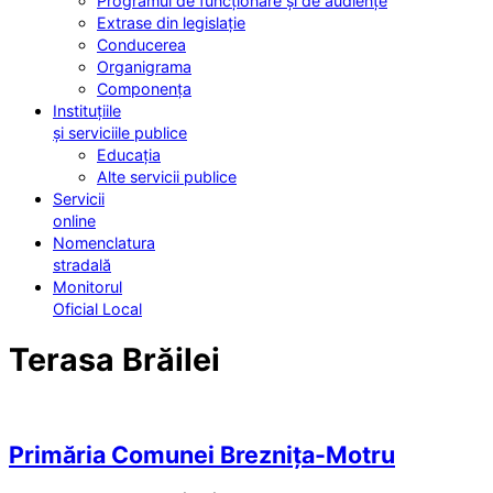
Programul de funcționare și de audiențe
Extrase din legislație
Conducerea
Organigrama
Componența
Instituțiile
și serviciile publice
Educația
Alte servicii publice
Servicii
online
Nomenclatura
stradală
Monitorul
Oficial Local
Terasa Brăilei
Primăria Comunei Breznița-Motru