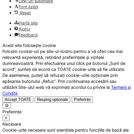
Link-uri subliniate
Font lizibil
Reset
Hartă site
Ajutor
Feedback
Acest site folosește cookie
Folosim cookie-uri pe site-ul nostru pentru a vă oferi cea mai
relevantă experiență, reținând preferințele și vizitele
dumneavoastră. Prin efectuarea unui click pe butonul „Sunt de
acord”, sunteți de acord ca TOATE cookie-urile să fie utilizate.
De asemenea, puteți să refuzați cookie-urile opționale prin
apăsarea butonului „Refuz”. Prin continuarea accesării sau
utilizării Site-ului web vă exprimați acordul cu privire la
Termeni și
Condiții
.
Accept TOATE
Resping opționale
Preferințe
🍪
Preferințe
×
Necesare
Cookie-urile necesare sunt esențiale pentru funcțiile de bază ale