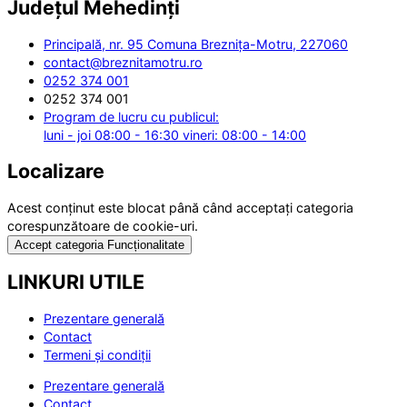
Județul
Mehedinți
Principală, nr. 95 Comuna Breznița-Motru, 227060
contact@breznitamotru.ro
0252 374 001
0252 374 001
Program de lucru cu publicul:
luni - joi 08:00 - 16:30 vineri: 08:00 - 14:00
Localizare
Acest conținut este blocat până când acceptați categoria
corespunzătoare de cookie-uri.
Accept categoria Funcționalitate
LINKURI UTILE
Prezentare generală
Contact
Termeni și condiții
Prezentare generală
Contact