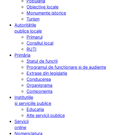
Populația
Obiective locale
Monumente istorice
Turism
Autoritățile
publice locale
Primarul
Consiliul local
RUTI
Primăria
Statul de funcții
Programul de funcționare și de audiențe
Extrase din legislație
Conducerea
Organigrama
Componența
Instituțiile
și serviciile publice
Educația
Alte servicii publice
Servicii
online
Nomenclatura