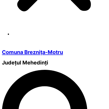
Comuna Breznița-Motru
Județul
Mehedinți