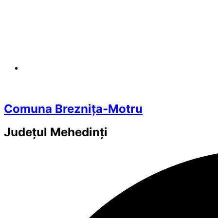
Comuna Breznița-Motru
Județul
Mehedinți