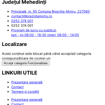
Județul
Mehedinți
Principală, nr. 95 Comuna Breznița-Motru, 227060
contact@breznitamotru.ro
0252 374 001
0252 374 001
Program de lucru cu publicul:
luni - joi 08:00 - 16:30 vineri: 08:00 - 14:00
Localizare
Acest conținut este blocat până când acceptați categoria
corespunzătoare de cookie-uri.
Accept categoria Funcționalitate
LINKURI UTILE
Prezentare generală
Contact
Termeni și condiții
Prezentare generală
Contact