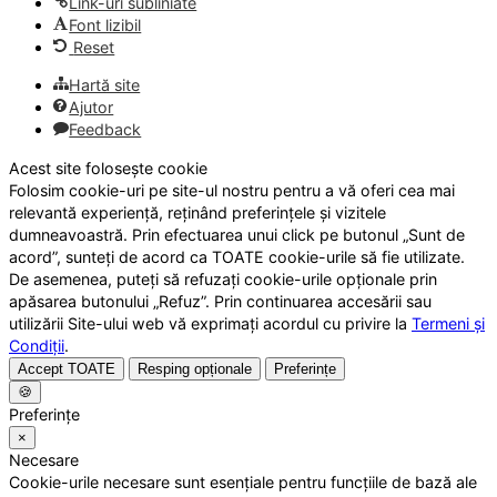
Link-uri subliniate
Font lizibil
Reset
Hartă site
Ajutor
Feedback
Acest site folosește cookie
Folosim cookie-uri pe site-ul nostru pentru a vă oferi cea mai
relevantă experiență, reținând preferințele și vizitele
dumneavoastră. Prin efectuarea unui click pe butonul „Sunt de
acord”, sunteți de acord ca TOATE cookie-urile să fie utilizate.
De asemenea, puteți să refuzați cookie-urile opționale prin
apăsarea butonului „Refuz”. Prin continuarea accesării sau
utilizării Site-ului web vă exprimați acordul cu privire la
Termeni și
Condiții
.
Accept TOATE
Resping opționale
Preferințe
🍪
Preferințe
×
Necesare
Cookie-urile necesare sunt esențiale pentru funcțiile de bază ale