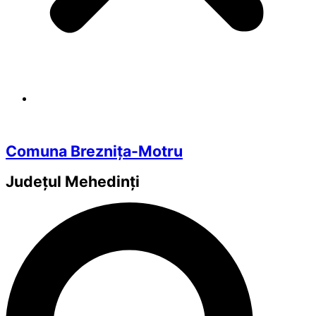
Comuna Breznița-Motru
Județul
Mehedinți