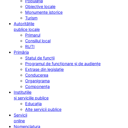
Populația
Obiective locale
Monumente istorice
Turism
Autoritățile
publice locale
Primarul
Consiliul local
RUTI
Primăria
Statul de funcții
Programul de funcționare și de audiențe
Extrase din legislație
Conducerea
Organigrama
Componența
Instituțiile
și serviciile publice
Educația
Alte servicii publice
Servicii
online
Nomenclatura