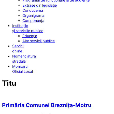
Programul de funcționare și de audiențe
Extrase din legislație
Conducerea
Organigrama
Componența
Instituțiile
și serviciile publice
Educația
Alte servicii publice
Servicii
online
Nomenclatura
stradală
Monitorul
Oficial Local
Titu
Primăria Comunei Breznița-Motru