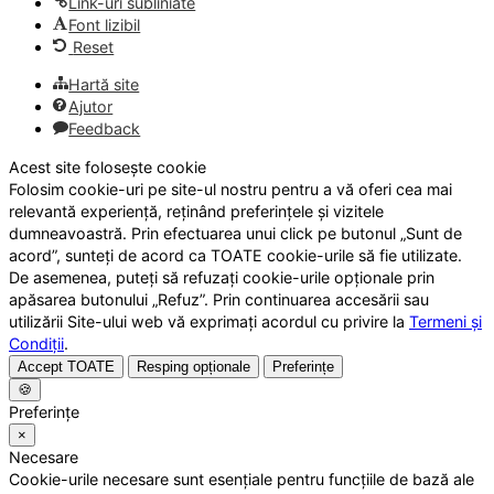
Link-uri subliniate
Font lizibil
Reset
Hartă site
Ajutor
Feedback
Acest site folosește cookie
Folosim cookie-uri pe site-ul nostru pentru a vă oferi cea mai
relevantă experiență, reținând preferințele și vizitele
dumneavoastră. Prin efectuarea unui click pe butonul „Sunt de
acord”, sunteți de acord ca TOATE cookie-urile să fie utilizate.
De asemenea, puteți să refuzați cookie-urile opționale prin
apăsarea butonului „Refuz”. Prin continuarea accesării sau
utilizării Site-ului web vă exprimați acordul cu privire la
Termeni și
Condiții
.
Accept TOATE
Resping opționale
Preferințe
🍪
Preferințe
×
Necesare
Cookie-urile necesare sunt esențiale pentru funcțiile de bază ale