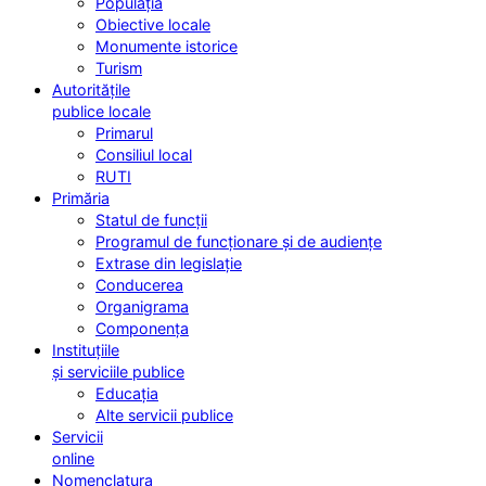
Populația
Obiective locale
Monumente istorice
Turism
Autoritățile
publice locale
Primarul
Consiliul local
RUTI
Primăria
Statul de funcții
Programul de funcționare și de audiențe
Extrase din legislație
Conducerea
Organigrama
Componența
Instituțiile
și serviciile publice
Educația
Alte servicii publice
Servicii
online
Nomenclatura