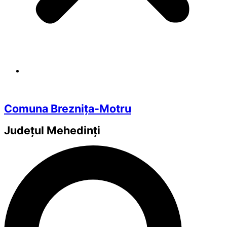
Comuna Breznița-Motru
Județul
Mehedinți