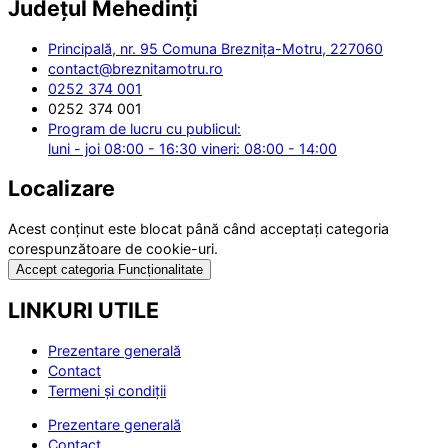
Județul
Mehedinți
Principală, nr. 95 Comuna Breznița-Motru, 227060
contact@breznitamotru.ro
0252 374 001
0252 374 001
Program de lucru cu publicul:
luni - joi 08:00 - 16:30 vineri: 08:00 - 14:00
Localizare
Acest conținut este blocat până când acceptați categoria
corespunzătoare de cookie-uri.
Accept categoria Funcționalitate
LINKURI UTILE
Prezentare generală
Contact
Termeni și condiții
Prezentare generală
Contact