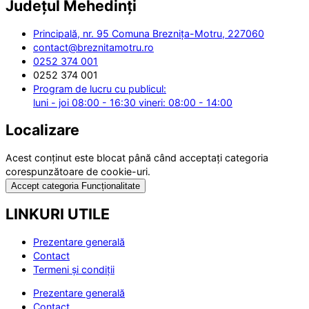
Județul
Mehedinți
Principală, nr. 95 Comuna Breznița-Motru, 227060
contact@breznitamotru.ro
0252 374 001
0252 374 001
Program de lucru cu publicul:
luni - joi 08:00 - 16:30 vineri: 08:00 - 14:00
Localizare
Acest conținut este blocat până când acceptați categoria
corespunzătoare de cookie-uri.
Accept categoria Funcționalitate
LINKURI UTILE
Prezentare generală
Contact
Termeni și condiții
Prezentare generală
Contact