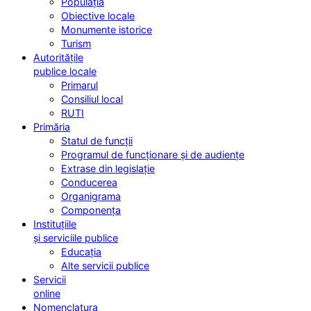
Populația
Obiective locale
Monumente istorice
Turism
Autoritățile
publice locale
Primarul
Consiliul local
RUTI
Primăria
Statul de funcții
Programul de funcționare și de audiențe
Extrase din legislație
Conducerea
Organigrama
Componența
Instituțiile
și serviciile publice
Educația
Alte servicii publice
Servicii
online
Nomenclatura