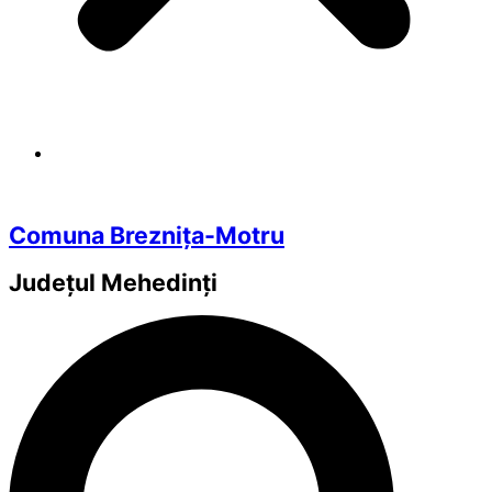
Comuna Breznița-Motru
Județul
Mehedinți