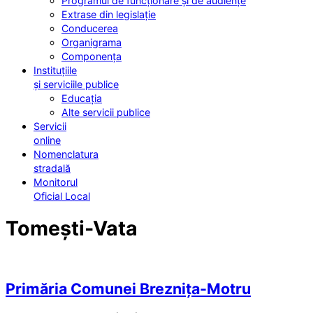
Programul de funcționare și de audiențe
Extrase din legislație
Conducerea
Organigrama
Componența
Instituțiile
și serviciile publice
Educația
Alte servicii publice
Servicii
online
Nomenclatura
stradală
Monitorul
Oficial Local
Tomești-Vata
Primăria Comunei Breznița-Motru