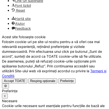
Link-uri subliniate
Font lizibil
Reset
Hartă site
Ajutor
Feedback
Acest site folosește cookie
Folosim cookie-uri pe site-ul nostru pentru a vă oferi cea mai
relevantă experiență, reținând preferințele și vizitele
dumneavoastră. Prin efectuarea unui click pe butonul „Sunt de
acord”, sunteți de acord ca TOATE cookie-urile să fie utilizate.
De asemenea, puteți să refuzați cookie-urile opționale prin
apăsarea butonului „Refuz”. Prin continuarea accesării sau
utilizării Site-ului web vă exprimați acordul cu privire la
Termeni și
Condiții
.
Accept TOATE
Resping opționale
Preferințe
🍪
Preferințe
×
Necesare
Cookie-urile necesare sunt esențiale pentru funcțiile de bază ale