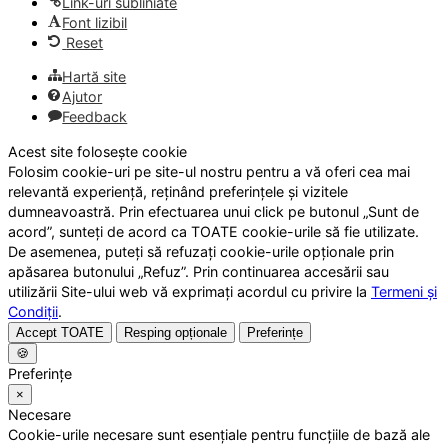
Link-uri subliniate
Font lizibil
Reset
Hartă site
Ajutor
Feedback
Acest site folosește cookie
Folosim cookie-uri pe site-ul nostru pentru a vă oferi cea mai
relevantă experiență, reținând preferințele și vizitele
dumneavoastră. Prin efectuarea unui click pe butonul „Sunt de
acord”, sunteți de acord ca TOATE cookie-urile să fie utilizate.
De asemenea, puteți să refuzați cookie-urile opționale prin
apăsarea butonului „Refuz”. Prin continuarea accesării sau
utilizării Site-ului web vă exprimați acordul cu privire la
Termeni și
Condiții
.
Accept TOATE
Resping opționale
Preferințe
🍪
Preferințe
×
Necesare
Cookie-urile necesare sunt esențiale pentru funcțiile de bază ale