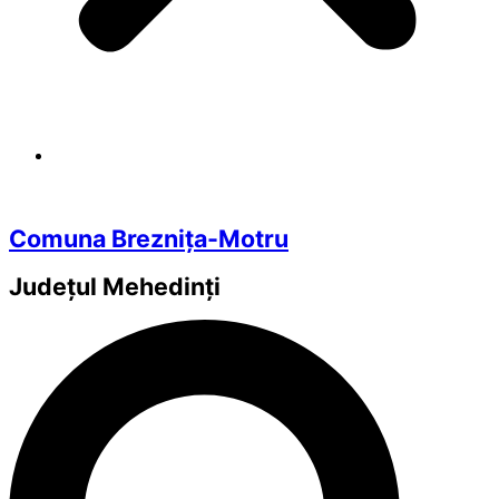
Comuna Breznița-Motru
Județul
Mehedinți