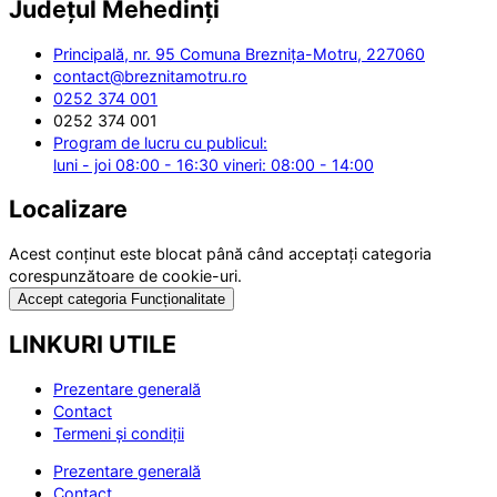
Județul
Mehedinți
Principală, nr. 95 Comuna Breznița-Motru, 227060
contact@breznitamotru.ro
0252 374 001
0252 374 001
Program de lucru cu publicul:
luni - joi 08:00 - 16:30 vineri: 08:00 - 14:00
Localizare
Acest conținut este blocat până când acceptați categoria
corespunzătoare de cookie-uri.
Accept categoria Funcționalitate
LINKURI UTILE
Prezentare generală
Contact
Termeni și condiții
Prezentare generală
Contact