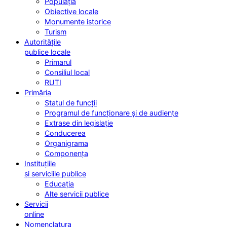
Populația
Obiective locale
Monumente istorice
Turism
Autoritățile
publice locale
Primarul
Consiliul local
RUTI
Primăria
Statul de funcții
Programul de funcționare și de audiențe
Extrase din legislație
Conducerea
Organigrama
Componența
Instituțiile
și serviciile publice
Educația
Alte servicii publice
Servicii
online
Nomenclatura