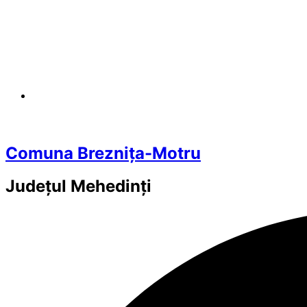
Comuna Breznița-Motru
Județul
Mehedinți