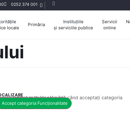
:00
0252 374 001
oritățile
Instituțiile
Servicii
N
Primăria
ice locale
și serviciile publice
online
lui
OCALIZARE
 conținut este blocat până când acceptați categoria corespunzătoare de cookie-uri.
Accept categoria Funcționalitate