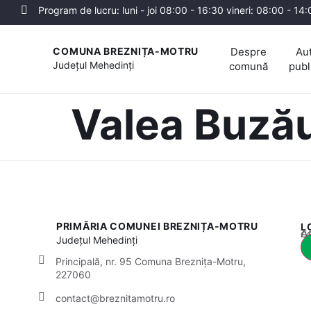
Program de lucru: luni - joi 08:00 - 16:30 vineri: 08:00 - 14
Despre
Aut
COMUNA BREZNIȚA-MOTRU
Județul
Mehedinți
comună
publ
Valea Buzău
PRIMĂRIA COMUNEI BREZNIȚA-MOTRU
L
Acest
Județul
Mehedinți
Principală, nr. 95 Comuna Breznița-Motru,
227060
contact@breznitamotru.ro