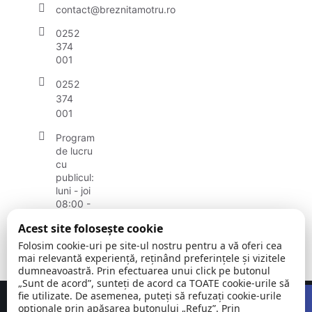
contact@breznitamotru.ro
0252
374
001
0252
374
001
Program
de lucru
cu
publicul:
luni - joi
08:00 -
16:30
Acest site folosește cookie
vineri:
08:00 -
Folosim cookie-uri pe site-ul nostru pentru a vă oferi cea
14:00
mai relevantă experiență, reținând preferințele și vizitele
dumneavoastră. Prin efectuarea unui click pe butonul
„Sunt de acord”, sunteți de acord ca TOATE cookie-urile să
Open
fie utilizate. De asemenea, puteți să refuzați cookie-urile
Concept realizat de
Big Media Relații Publice SRL
opționale prin apăsarea butonului „Refuz”. Prin