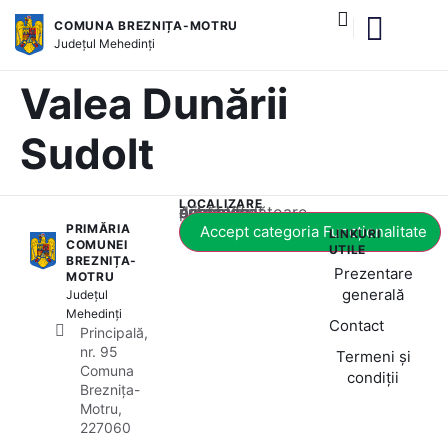
COMUNA BREZNIȚA-MOTRU
Județul
Mehedinți
și serviciile publice
Valea Dunării
Sudolt
LOCALIZARE
Acest conținut este blocat până când acceptați categoria corespunzătoare de cookie-uri.
PRIMĂRIA
Accept categoria Funcționalitate
LINKURI
COMUNEI
UTILE
BREZNIȚA-
Prezentare
MOTRU
generală
Județul
Mehedinți
Contact
Principală,
nr. 95
Termeni și
Comuna
condiții
Breznița-
Motru,
227060