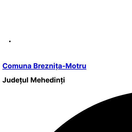
Comuna Breznița-Motru
Județul
Mehedinți