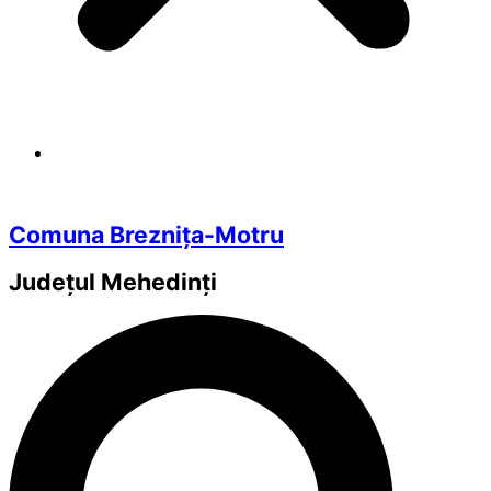
Comuna Breznița-Motru
Județul
Mehedinți