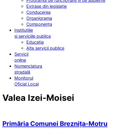
Programul de funcționare și de audiențe
Extrase din legislație
Conducerea
Organigrama
Componența
Instituțiile
și serviciile publice
Educația
Alte servicii publice
Servicii
online
Nomenclatura
stradală
Monitorul
Oficial Local
Valea Izei-Moisei
Primăria Comunei Breznița-Motru