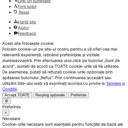
Link-uri subliniate
Font lizibil
Reset
Hartă site
Ajutor
Feedback
Acest site folosește cookie
Folosim cookie-uri pe site-ul nostru pentru a vă oferi cea mai
relevantă experiență, reținând preferințele și vizitele
dumneavoastră. Prin efectuarea unui click pe butonul „Sunt de
acord”, sunteți de acord ca TOATE cookie-urile să fie utilizate.
De asemenea, puteți să refuzați cookie-urile opționale prin
apăsarea butonului „Refuz”. Prin continuarea accesării sau
utilizării Site-ului web vă exprimați acordul cu privire la
Termeni și
Condiții
.
Accept TOATE
Resping opționale
Preferințe
🍪
Preferințe
×
Necesare
Cookie-urile necesare sunt esențiale pentru funcțiile de bază ale