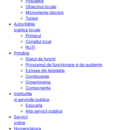
Populația
Obiective locale
Monumente istorice
Turism
Autoritățile
publice locale
Primarul
Consiliul local
RUTI
Primăria
Statul de funcții
Programul de funcționare și de audiențe
Extrase din legislație
Conducerea
Organigrama
Componența
Instituțiile
și serviciile publice
Educația
Alte servicii publice
Servicii
online
Nomenclatura