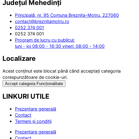
Județul
Mehedinți
Principală, nr. 95 Comuna Breznița-Motru, 227060
contact@breznitamotru.ro
0252 374 001
0252 374 001
Program de lucru cu publicul:
luni - joi 08:00 - 16:30 vineri: 08:00 - 14:00
Localizare
Acest conținut este blocat până când acceptați categoria
corespunzătoare de cookie-uri.
Accept categoria Funcționalitate
LINKURI UTILE
Prezentare generală
Contact
Termeni și condiții
Prezentare generală
Contact