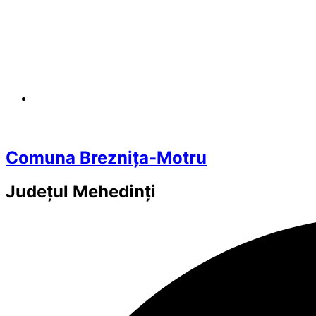
Comuna Breznița-Motru
Județul
Mehedinți