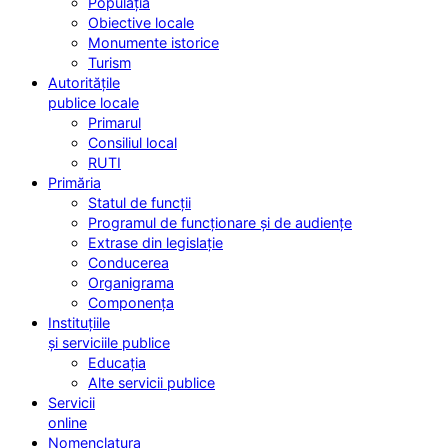
Populația
Obiective locale
Monumente istorice
Turism
Autoritățile
publice locale
Primarul
Consiliul local
RUTI
Primăria
Statul de funcții
Programul de funcționare și de audiențe
Extrase din legislație
Conducerea
Organigrama
Componența
Instituțiile
și serviciile publice
Educația
Alte servicii publice
Servicii
online
Nomenclatura