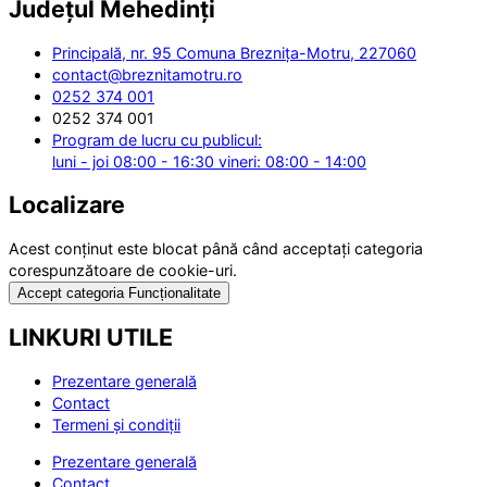
Județul
Mehedinți
Principală, nr. 95 Comuna Breznița-Motru, 227060
contact@breznitamotru.ro
0252 374 001
0252 374 001
Program de lucru cu publicul:
luni - joi 08:00 - 16:30 vineri: 08:00 - 14:00
Localizare
Acest conținut este blocat până când acceptați categoria
corespunzătoare de cookie-uri.
Accept categoria Funcționalitate
LINKURI UTILE
Prezentare generală
Contact
Termeni și condiții
Prezentare generală
Contact