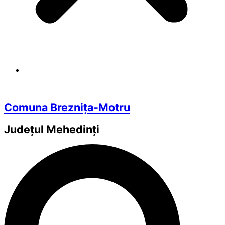
Comuna Breznița-Motru
Județul
Mehedinți