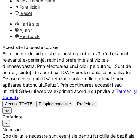
Link-uri subliniate
Font lizibil
Reset
Hartă site
Ajutor
Feedback
Acest site folosește cookie
Folosim cookie-uri pe site-ul nostru pentru a vă oferi cea mai
relevantă experiență, reținând preferințele și vizitele
dumneavoastră. Prin efectuarea unui click pe butonul „Sunt de
acord”, sunteți de acord ca TOATE cookie-urile să fie utilizate.
De asemenea, puteți să refuzați cookie-urile opționale prin
apăsarea butonului „Refuz”. Prin continuarea accesării sau
utilizării Site-ului web vă exprimați acordul cu privire la
Termeni și
Condiții
.
Accept TOATE
Resping opționale
Preferințe
🍪
Preferințe
×
Necesare
Cookie-urile necesare sunt esențiale pentru funcțiile de bază ale