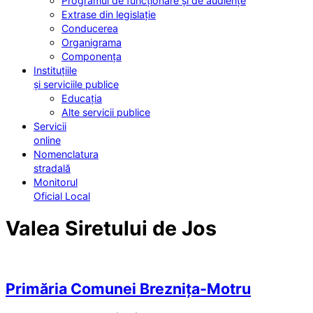
Programul de funcționare și de audiențe
Extrase din legislație
Conducerea
Organigrama
Componența
Instituțiile
și serviciile publice
Educația
Alte servicii publice
Servicii
online
Nomenclatura
stradală
Monitorul
Oficial Local
Valea Siretului de Jos
Primăria Comunei Breznița-Motru