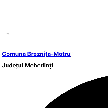
Comuna Breznița-Motru
Județul
Mehedinți